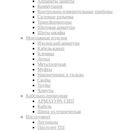
Аппараты защиты
Коммутация
Контрольно-измерительные приборы
Силовые разъемы
Трансформаторы
Щитовая арматура
Щиты,шкафы
Монтажные изделия
Изолир.каб.арматура
Кабель-канал
Клеммы
Лотки
Металлорукав
Муфты
Наконечники и гильзы
Скобы
Трубы
Хомуты
Кабельно-проводная
АРМАТУРА СИП
Кабель
Шина эл.техническая
Инструмент
Лестницы
Пистолет ПЦ