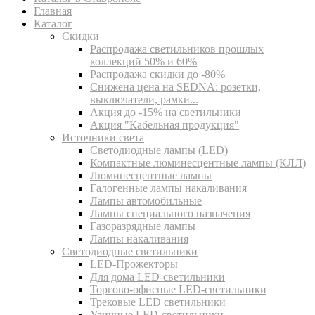
Главная
Каталог
Скидки
Распродажа светильников прошлых
коллекций 50% и 60%
Распродажа скидки до -80%
Cнижена цена на SEDNA: розетки,
выключатели, рамки...
Акция до -15% на светильники
Акция "Кабельная продукция"
Источники света
Светодиодные лампы (LED)
Компактные люминесцентные лампы (КЛЛ)
Люминесцентные лампы
Галогенные лампы накаливания
Лампы автомобильные
Лампы специального назначения
Газоразрядные лампы
Лампы накаливания
Светодиодные светильники
LED-Прожекторы
Для дома LED-светильники
Торгово-офисные LED-светильники
Трековые LED светильники
Уличные LED-светильники