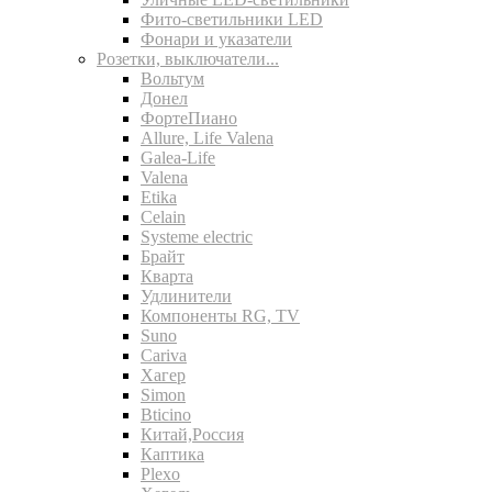
Фито-светильники LED
Фонари и указатели
Розетки, выключатели...
Вольтум
Донел
ФортеПиано
Allure, Life Valena
Galea-Life
Valena
Etika
Celain
Systeme electric
Брайт
Кварта
Удлинители
Компоненты RG, TV
Suno
Cariva
Хагер
Simon
Bticino
Китай,Россия
Каптика
Plexo