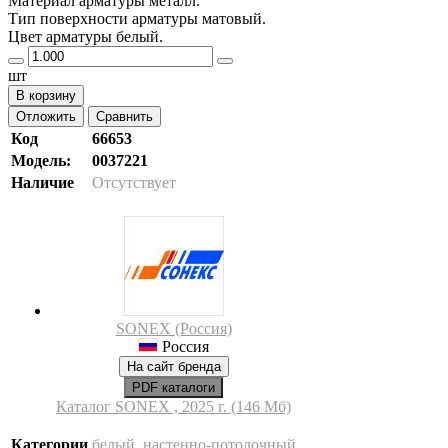
Материал арматуры металл.
Тип поверхности арматуры матовый.
Цвет арматуры белый.
шт
В корзину
Отложить
Сравнить
Код
66653
Модель:
0037221
Наличие
Отсутствует
SONEX (Россия)
Россия
На сайт бренда
PDF каталоги
Каталог SONEX , 2025 г. (146 Мб)
Категории
белый
,
настенно-потолочный