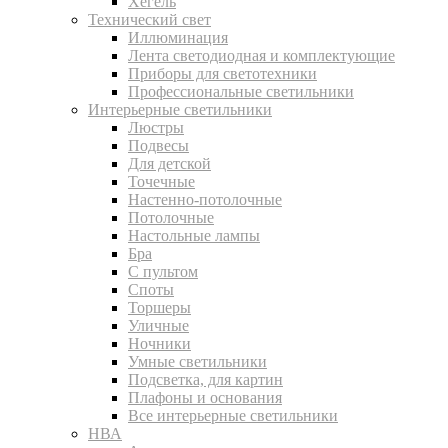
Хегель
Технический свет
Иллюминация
Лента светодиодная и комплектующие
Приборы для светотехники
Профессиональные светильники
Интерьерные светильники
Люстры
Подвесы
Для детской
Точечные
Настенно-потолочные
Потолочные
Настольные лампы
Бра
С пультом
Споты
Торшеры
Уличные
Ночники
Умные светильники
Подсветка, для картин
Плафоны и основания
Все интерьерные светильники
НВА