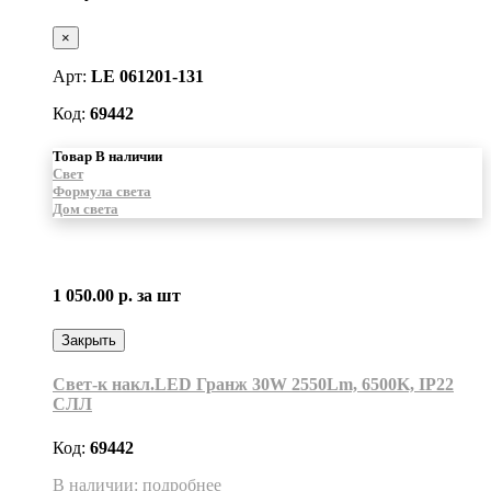
×
Арт:
LE 061201-131
Код:
69442
Товар В наличии
Свет
Формула света
Дом света
1 050.00 р.
за шт
Закрыть
Свет-к накл.LED Гранж 30W 2550Lm, 6500K, IP22
СЛЛ
Код:
69442
В наличии: подробнее