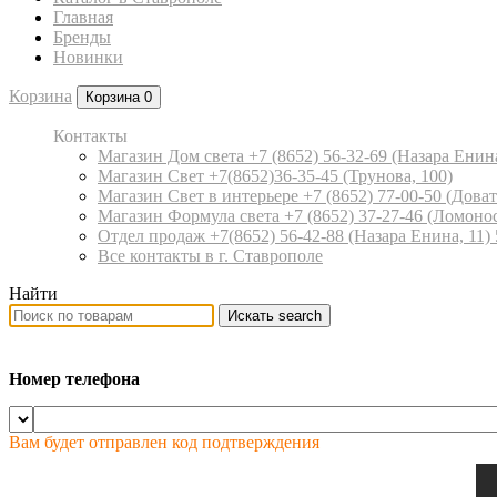
Главная
Бренды
Новинки
Корзина
Корзина
0
Контакты
Магазин Дом света +7 (8652) 56-32-69
(Назара Енина
Магазин Свет +7(8652)36-35-45
(Трунова, 100)
Магазин Свет в интерьере +7 (8652) 77-00-50
(Доват
Магазин Формула света +7 (8652) 37-27-46
(Ломонос
Отдел продаж +7(8652) 56-42-88
(Назара Енина, 11)
Все контакты в г. Ставрополе
Найти
Искать
search
Номер телефона
Вам будет отправлен код подтверждения