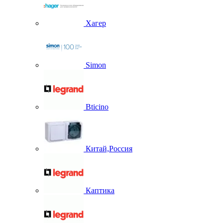
Хагер
Simon
Bticino
Китай,Россия
Каптика