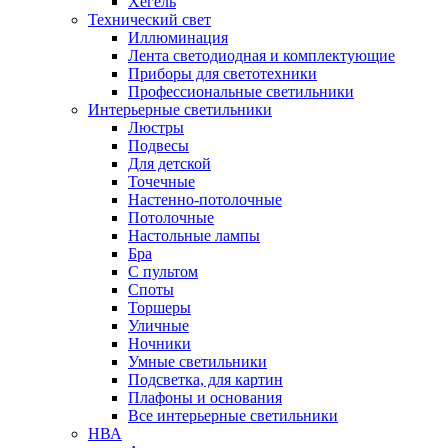
Хегель
Технический свет
Иллюминация
Лента светодиодная и комплектующие
Приборы для светотехники
Профессиональные светильники
Интерьерные светильники
Люстры
Подвесы
Для детской
Точечные
Настенно-потолочные
Потолочные
Настольные лампы
Бра
С пультом
Споты
Торшеры
Уличные
Ночники
Умные светильники
Подсветка, для картин
Плафоны и основания
Все интерьерные светильники
НВА