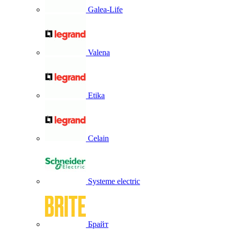
Galea-Life
Valena
Etika
Celain
Systeme electric
Брайт