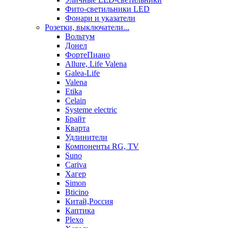
Фито-светильники LED
Фонари и указатели
Розетки, выключатели...
Вольтум
Донел
ФортеПиано
Allure, Life Valena
Galea-Life
Valena
Etika
Celain
Systeme electric
Брайт
Кварта
Удлинители
Компоненты RG, TV
Suno
Cariva
Хагер
Simon
Bticino
Китай,Россия
Каптика
Plexo