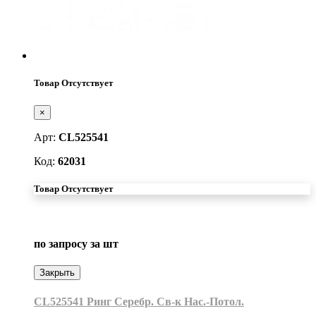
Товар Отсутствует
×
Арт:
CL525541
Код:
62031
Товар Отсутствует
по запросу
за шт
Закрыть
CL525541 Ринг Серебр. Св-к Нас.-Потол.