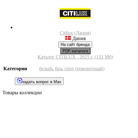
Citilux (Дания)
Дания
На сайт бренда
PDF каталоги
Каталог CITILUX , 2025 г. (131 Мб)
Категории
белый
,
бра
,
спот (поворотный)
задать вопрос в Max
Товары коллекции