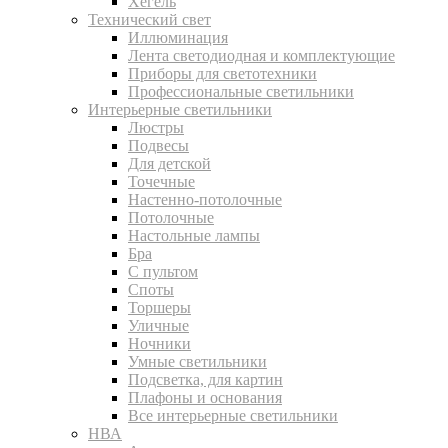
Хегель
Технический свет
Иллюминация
Лента светодиодная и комплектующие
Приборы для светотехники
Профессиональные светильники
Интерьерные светильники
Люстры
Подвесы
Для детской
Точечные
Настенно-потолочные
Потолочные
Настольные лампы
Бра
С пультом
Споты
Торшеры
Уличные
Ночники
Умные светильники
Подсветка, для картин
Плафоны и основания
Все интерьерные светильники
НВА