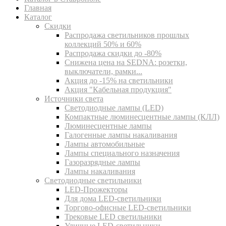
Главная
Каталог
Скидки
Распродажа светильников прошлых
коллекций 50% и 60%
Распродажа скидки до -80%
Cнижена цена на SEDNA: розетки,
выключатели, рамки...
Акция до -15% на светильники
Акция "Кабельная продукция"
Источники света
Светодиодные лампы (LED)
Компактные люминесцентные лампы (КЛЛ)
Люминесцентные лампы
Галогенные лампы накаливания
Лампы автомобильные
Лампы специального назначения
Газоразрядные лампы
Лампы накаливания
Светодиодные светильники
LED-Прожекторы
Для дома LED-светильники
Торгово-офисные LED-светильники
Трековые LED светильники
Уличные LED-светильники