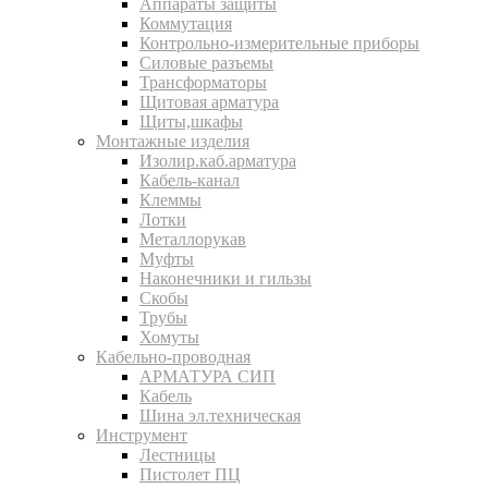
Аппараты защиты
Коммутация
Контрольно-измерительные приборы
Силовые разъемы
Трансформаторы
Щитовая арматура
Щиты,шкафы
Монтажные изделия
Изолир.каб.арматура
Кабель-канал
Клеммы
Лотки
Металлорукав
Муфты
Наконечники и гильзы
Скобы
Трубы
Хомуты
Кабельно-проводная
АРМАТУРА СИП
Кабель
Шина эл.техническая
Инструмент
Лестницы
Пистолет ПЦ