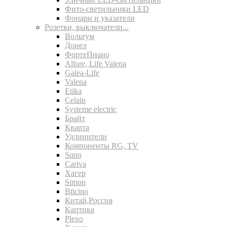
Фито-светильники LED
Фонари и указатели
Розетки, выключатели...
Вольтум
Донел
ФортеПиано
Allure, Life Valena
Galea-Life
Valena
Etika
Celain
Systeme electric
Брайт
Кварта
Удлинители
Компоненты RG, TV
Suno
Cariva
Хагер
Simon
Bticino
Китай,Россия
Каптика
Plexo