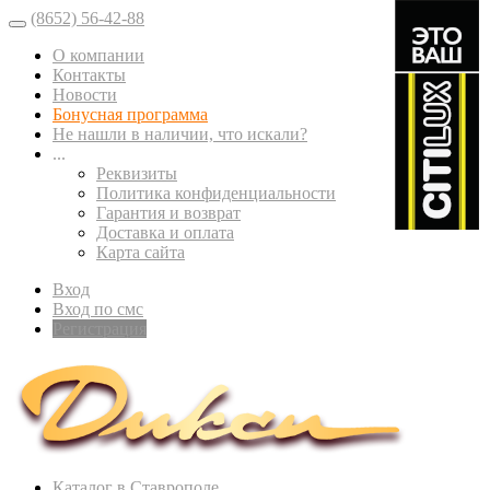
(8652) 56-42-88
О компании
Контакты
Новости
Бонусная программа
Не нашли в наличии, что искали?
...
Реквизиты
Политика конфиденциальности
Гарантия и возврат
Доставка и оплата
Карта сайта
Вход
Вход по смс
Регистрация
Каталог в Ставрополе