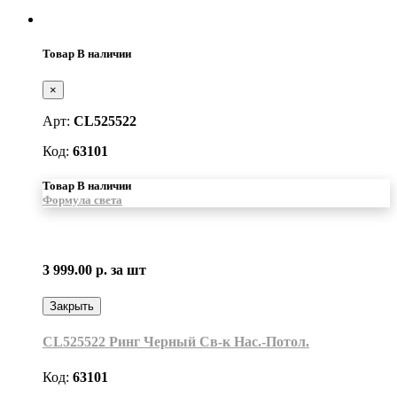
Товар В наличии
×
Арт:
CL525522
Код:
63101
Товар В наличии
Формула света
3 999.00 р.
за шт
Закрыть
CL525522 Ринг Черный Св-к Нас.-Потол.
Код:
63101