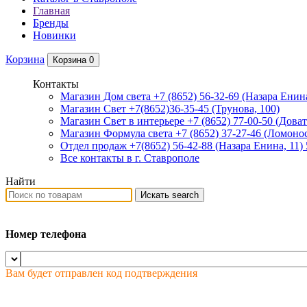
Главная
Бренды
Новинки
Корзина
Корзина
0
Контакты
Магазин Дом света +7 (8652) 56-32-69
(Назара Енина
Магазин Свет +7(8652)36-35-45
(Трунова, 100)
Магазин Свет в интерьере +7 (8652) 77-00-50
(Доват
Магазин Формула света +7 (8652) 37-27-46
(Ломонос
Отдел продаж +7(8652) 56-42-88
(Назара Енина, 11)
Все контакты в г. Ставрополе
Найти
Искать
search
Номер телефона
Вам будет отправлен код подтверждения