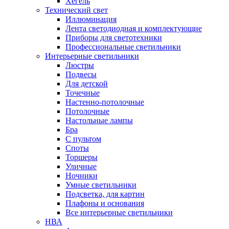
Хегель
Технический свет
Иллюминация
Лента светодиодная и комплектующие
Приборы для светотехники
Профессиональные светильники
Интерьерные светильники
Люстры
Подвесы
Для детской
Точечные
Настенно-потолочные
Потолочные
Настольные лампы
Бра
С пультом
Споты
Торшеры
Уличные
Ночники
Умные светильники
Подсветка, для картин
Плафоны и основания
Все интерьерные светильники
НВА