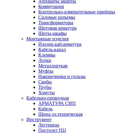
Аппараты защиты
Коммутация
Контрольно-измерительные приборы
Силовые разъемы
Трансформаторы
Щитовая арматура
Щиты,шкафы
Монтажные изделия
Изолир.каб.арматура
Кабель-канал
Клеммы
Лотки
Металлорукав
Муфты
Наконечники и гильзы
Скобы
Трубы
Хомуты
Кабельно-проводная
АРМАТУРА СИП
Кабель
Шина эл.техническая
Инструмент
Лестницы
Пистолет ПЦ