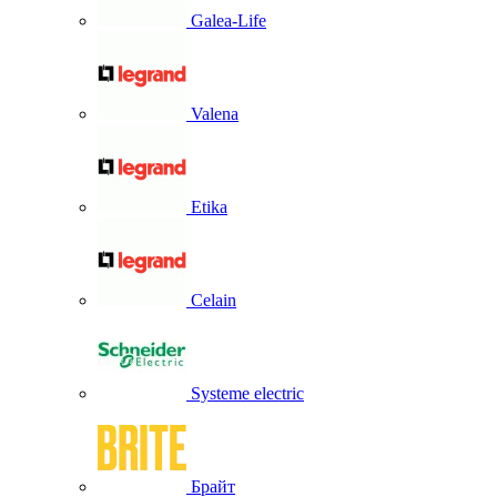
Galea-Life
Valena
Etika
Celain
Systeme electric
Брайт