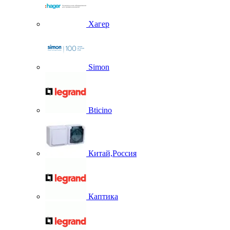
Хагер
Simon
Bticino
Китай,Россия
Каптика