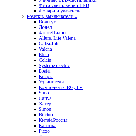
Фито-светильники LED
Фонари и указатели
Розетки, выключатели...
Вольтум
Донел
ФортеПиано
Allure, Life Valena
Galea-Life
Valena
Etika
Celain
Systeme electric
Брайт
Кварта
Удлинители
Компоненты RG, TV
Suno
Cariva
Хагер
Simon
Bticino
Китай,Россия
Каптика
Plexo