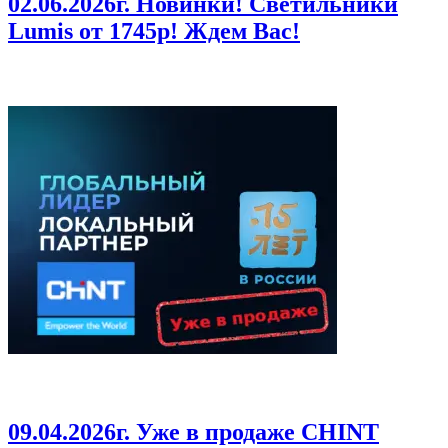
02.06.2026г
. Новинки! Светильники
Lumis от 1745р! Ждем Вас!
09.04.2026г
. Уже в продаже CHINT