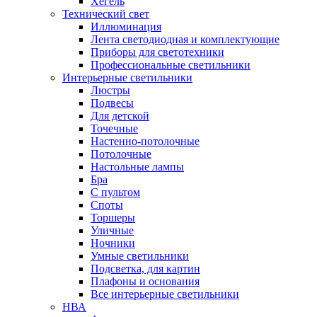
Хегель
Технический свет
Иллюминация
Лента светодиодная и комплектующие
Приборы для светотехники
Профессиональные светильники
Интерьерные светильники
Люстры
Подвесы
Для детской
Точечные
Настенно-потолочные
Потолочные
Настольные лампы
Бра
С пультом
Споты
Торшеры
Уличные
Ночники
Умные светильники
Подсветка, для картин
Плафоны и основания
Все интерьерные светильники
НВА