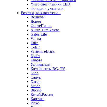
Фито-светильники LED
Фонари и указатели
Розетки, выключатели...
Вольтум
Донел
ФортеПиано
Allure, Life Valena
Galea-Life
Valena
Etika
Celain
Systeme electric
Брайт
Кварта
Удлинители
Компоненты RG, TV
Suno
Cariva
Хагер
Simon
Bticino
Китай,Россия
Каптика
Plexo