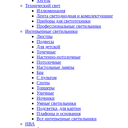
Хегель
Технический свет
Иллюминация
Лента светодиодная и комплектующие
Приборы для светотехники
Профессиональные светильники
Интерьерные светильники
Люстры
Подвесы
Для детской
Точечные
Настенно-потолочные
Потолочные
Настольные лампы
Бра
С пультом
Споты
Торшеры
Уличные
Ночники
Умные светильники
Подсветка, для картин
Плафоны и основания
Все интерьерные светильники
НВА