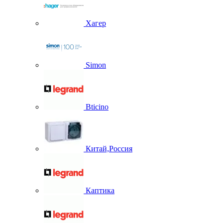
Хагер
Simon
Bticino
Китай,Россия
Каптика