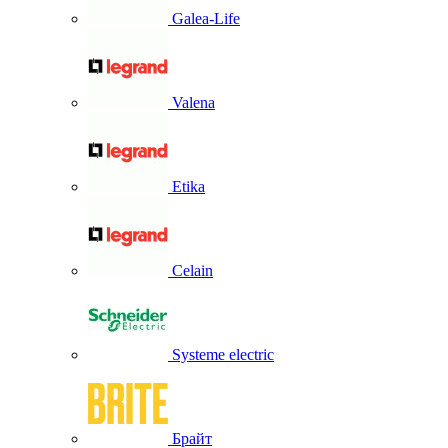
Galea-Life
Valena
Etika
Celain
Systeme electric
Брайт