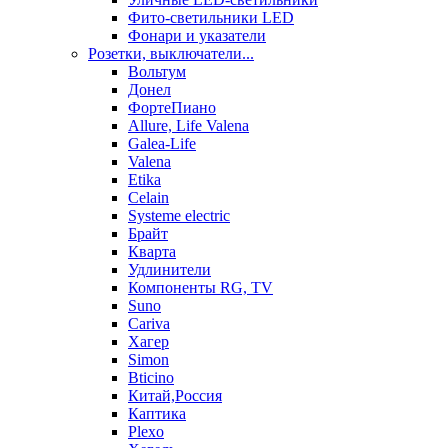
Фито-светильники LED
Фонари и указатели
Розетки, выключатели...
Вольтум
Донел
ФортеПиано
Allure, Life Valena
Galea-Life
Valena
Etika
Celain
Systeme electric
Брайт
Кварта
Удлинители
Компоненты RG, TV
Suno
Cariva
Хагер
Simon
Bticino
Китай,Россия
Каптика
Plexo