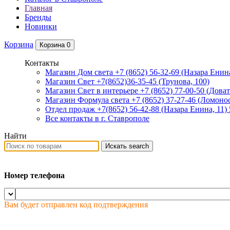
Главная
Бренды
Новинки
Корзина
Корзина
0
Контакты
Магазин Дом света +7 (8652) 56-32-69
(Назара Енина
Магазин Свет +7(8652)36-35-45
(Трунова, 100)
Магазин Свет в интерьере +7 (8652) 77-00-50
(Доват
Магазин Формула света +7 (8652) 37-27-46
(Ломонос
Отдел продаж +7(8652) 56-42-88
(Назара Енина, 11)
Все контакты в г. Ставрополе
Найти
Искать
search
Номер телефона
Вам будет отправлен код подтверждения