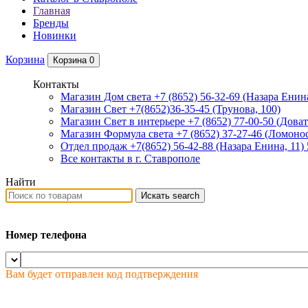
Главная
Бренды
Новинки
Корзина
Корзина
0
Контакты
Магазин Дом света +7 (8652) 56-32-69
(Назара Енина
Магазин Свет +7(8652)36-35-45
(Трунова, 100)
Магазин Свет в интерьере +7 (8652) 77-00-50
(Доват
Магазин Формула света +7 (8652) 37-27-46
(Ломонос
Отдел продаж +7(8652) 56-42-88
(Назара Енина, 11)
Все контакты в г. Ставрополе
Найти
Искать
search
Номер телефона
Вам будет отправлен код подтверждения