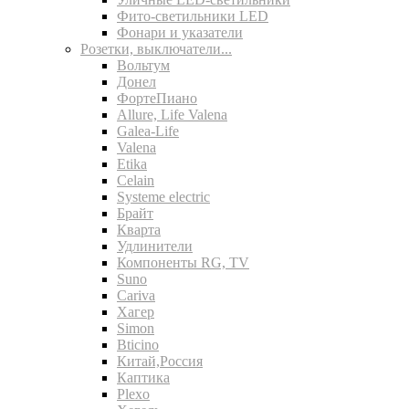
Фито-светильники LED
Фонари и указатели
Розетки, выключатели...
Вольтум
Донел
ФортеПиано
Allure, Life Valena
Galea-Life
Valena
Etika
Celain
Systeme electric
Брайт
Кварта
Удлинители
Компоненты RG, TV
Suno
Cariva
Хагер
Simon
Bticino
Китай,Россия
Каптика
Plexo