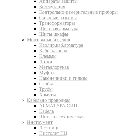
Аппараты защиты
Коммутация
Контрольно-измерительные приборы
Силовые разъемы
Трансформаторы
Щитовая арматура
Щиты,шкафы
Монтажные изделия
Изолир.каб.арматура
Кабель-канал
Клеммы
Лотки
Металлорукав
Муфты
Наконечники и гильзы
Скобы
Трубы
Хомуты
Кабельно-проводная
АРМАТУРА СИП
Кабель
Шина эл.техническая
Инструмент
Лестницы
Пистолет ПЦ