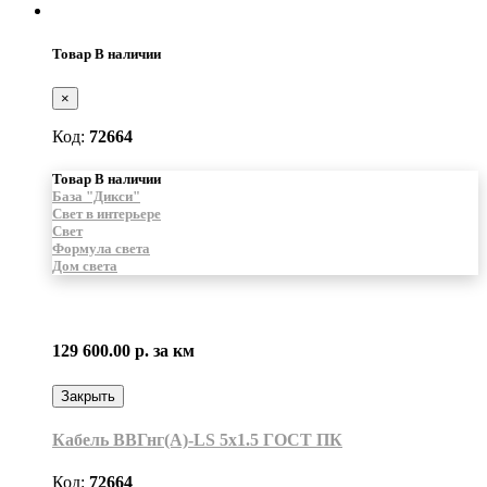
Товар В наличии
×
Код:
72664
Товар В наличии
База "Дикси"
Свет в интерьере
Свет
Формула света
Дом света
129 600.00 р.
за км
Закрыть
Кабель ВВГнг(А)-LS 5х1.5 ГОСТ ПК
Код:
72664