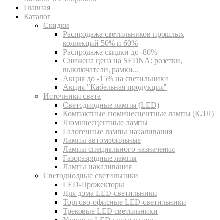
Главная
Каталог
Скидки
Распродажа светильников прошлых
коллекций 50% и 60%
Распродажа скидки до -80%
Cнижена цена на SEDNA: розетки,
выключатели, рамки...
Акция до -15% на светильники
Акция "Кабельная продукция"
Источники света
Светодиодные лампы (LED)
Компактные люминесцентные лампы (КЛЛ)
Люминесцентные лампы
Галогенные лампы накаливания
Лампы автомобильные
Лампы специального назначения
Газоразрядные лампы
Лампы накаливания
Светодиодные светильники
LED-Прожекторы
Для дома LED-светильники
Торгово-офисные LED-светильники
Трековые LED светильники
Уличные LED-светильники