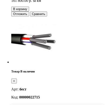
161 800.00 р.
за км
В корзину
Отложить
Сравнить
Товар В наличии
×
Арт:
бест
Код:
00000022715