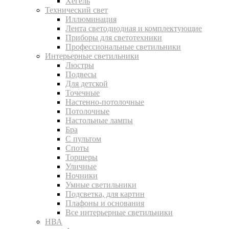
Хегель
Технический свет
Иллюминация
Лента светодиодная и комплектующие
Приборы для светотехники
Профессиональные светильники
Интерьерные светильники
Люстры
Подвесы
Для детской
Точечные
Настенно-потолочные
Потолочные
Настольные лампы
Бра
С пультом
Споты
Торшеры
Уличные
Ночники
Умные светильники
Подсветка, для картин
Плафоны и основания
Все интерьерные светильники
НВА