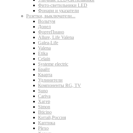
Фито-светильники LED
Фонари и указатели
Розетки, выключатели...
Вольтум
Донел
ФортеПиано
Allure, Life Valena
Galea-Life
Valena
Etika
Celain
Systeme electric
Брайт
Кварта
Удлинители
Компоненты RG, TV
Suno
Cariva
Хагер
Simon
Bticino
Китай,Россия
Каптика
Plexo