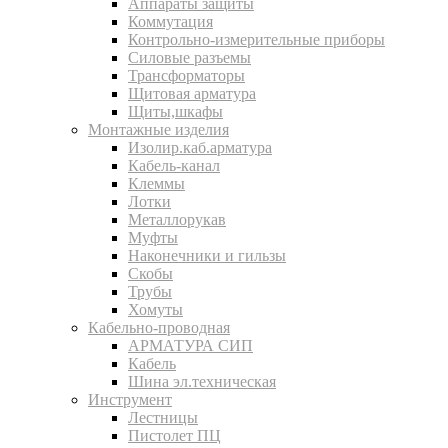
Аппараты защиты
Коммутация
Контрольно-измерительные приборы
Силовые разъемы
Трансформаторы
Щитовая арматура
Щиты,шкафы
Монтажные изделия
Изолир.каб.арматура
Кабель-канал
Клеммы
Лотки
Металлорукав
Муфты
Наконечники и гильзы
Скобы
Трубы
Хомуты
Кабельно-проводная
АРМАТУРА СИП
Кабель
Шина эл.техническая
Инструмент
Лестницы
Пистолет ПЦ