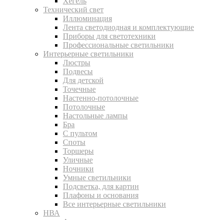
Хегель
Технический свет
Иллюминация
Лента светодиодная и комплектующие
Приборы для светотехники
Профессиональные светильники
Интерьерные светильники
Люстры
Подвесы
Для детской
Точечные
Настенно-потолочные
Потолочные
Настольные лампы
Бра
С пультом
Споты
Торшеры
Уличные
Ночники
Умные светильники
Подсветка, для картин
Плафоны и основания
Все интерьерные светильники
НВА