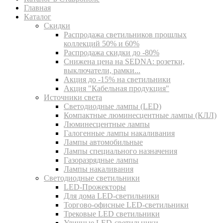
Главная
Каталог
Скидки
Распродажа светильников прошлых
коллекций 50% и 60%
Распродажа скидки до -80%
Cнижена цена на SEDNA: розетки,
выключатели, рамки...
Акция до -15% на светильники
Акция "Кабельная продукция"
Источники света
Светодиодные лампы (LED)
Компактные люминесцентные лампы (КЛЛ)
Люминесцентные лампы
Галогенные лампы накаливания
Лампы автомобильные
Лампы специального назначения
Газоразрядные лампы
Лампы накаливания
Светодиодные светильники
LED-Прожекторы
Для дома LED-светильники
Торгово-офисные LED-светильники
Трековые LED светильники
Уличные LED-светильники