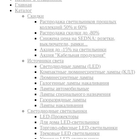
Главная
Каталог
Скидки
Распродажа светильников прошлых
коллекций 50% и 60%
Распродажа скидки до -80%
Cнижена цена на SEDNA: розетки,
выключатели, рамки...
Акция до -15% на светильники
Акция "Кабельная продукция"
Источники света
Светодиодные лампы (LED)
Компактные люминесцентные лампы (КЛЛ)
Люминесцентные лампы
Галогенные лампы накаливания
Лампы автомобильные
Лампы специального назначения
Газоразрядные лампы
Лампы накаливания
Светодиодные светильники
LED-Прожекторы
Для дома LED-светильники
Торгово-офисные LED-светильники
Трековые LED светильники
Уличные LED-светильники