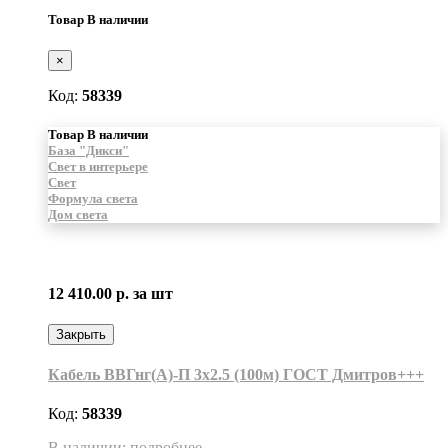
Товар В наличии
×
Код:
58339
Товар В наличии
База "Дикси"
Свет в интерьере
Свет
Формула света
Дом света
12 410.00 р.
за шт
Закрыть
Кабель ВВГнг(А)-П 3х2.5 (100м) ГОСТ Дмитров+++
Код:
58339
В наличии: подробнее