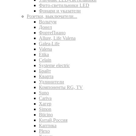
Фито-светильники LED
Фонари и указатели
Розетки, выключатели...
Вольтум
Донел
ФортеПиано
Allure, Life Valena
Galea-Life
Valena
Etika
Celain
Systeme electric
Брайт
Кварта
Удлинители
Компоненты RG, TV
Suno
Cariva
Хагер
Simon
Bticino
Китай,Россия
Каптика
Plexo