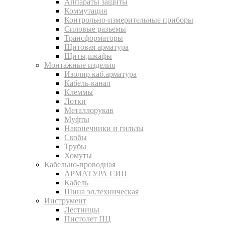
Аппараты защиты
Коммутация
Контрольно-измерительные приборы
Силовые разъемы
Трансформаторы
Щитовая арматура
Щиты,шкафы
Монтажные изделия
Изолир.каб.арматура
Кабель-канал
Клеммы
Лотки
Металлорукав
Муфты
Наконечники и гильзы
Скобы
Трубы
Хомуты
Кабельно-проводная
АРМАТУРА СИП
Кабель
Шина эл.техническая
Инструмент
Лестницы
Пистолет ПЦ