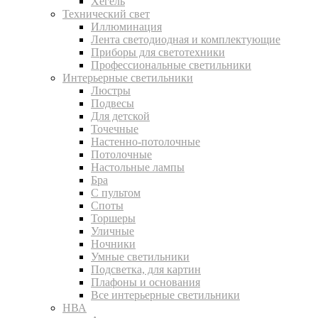
Хегель
Технический свет
Иллюминация
Лента светодиодная и комплектующие
Приборы для светотехники
Профессиональные светильники
Интерьерные светильники
Люстры
Подвесы
Для детской
Точечные
Настенно-потолочные
Потолочные
Настольные лампы
Бра
С пультом
Споты
Торшеры
Уличные
Ночники
Умные светильники
Подсветка, для картин
Плафоны и основания
Все интерьерные светильники
НВА