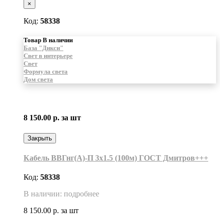
×
Код:
58338
Товар В наличии
База "Дикси"
Свет в интерьере
Свет
Формула света
Дом света
8 150.00 р.
за шт
Закрыть
Кабель ВВГнг(А)-П 3х1.5 (100м) ГОСТ Дмитров+++
Код:
58338
В наличии: подробнее
8 150.00 р.
за шт