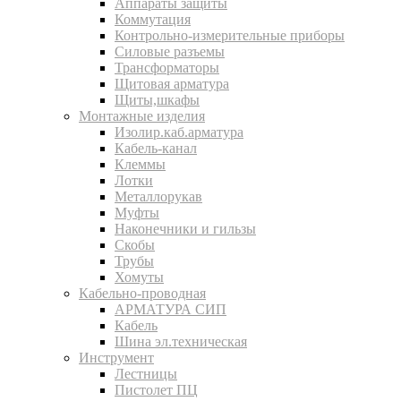
Аппараты защиты
Коммутация
Контрольно-измерительные приборы
Силовые разъемы
Трансформаторы
Щитовая арматура
Щиты,шкафы
Монтажные изделия
Изолир.каб.арматура
Кабель-канал
Клеммы
Лотки
Металлорукав
Муфты
Наконечники и гильзы
Скобы
Трубы
Хомуты
Кабельно-проводная
АРМАТУРА СИП
Кабель
Шина эл.техническая
Инструмент
Лестницы
Пистолет ПЦ