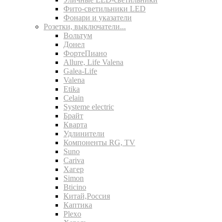
Фито-светильники LED
Фонари и указатели
Розетки, выключатели...
Вольтум
Донел
ФортеПиано
Allure, Life Valena
Galea-Life
Valena
Etika
Celain
Systeme electric
Брайт
Кварта
Удлинители
Компоненты RG, TV
Suno
Cariva
Хагер
Simon
Bticino
Китай,Россия
Каптика
Plexo