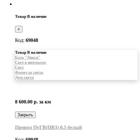
Товар В наличии
×
Код:
69048
Товар В наличии
База "Дикси"
Свет в интерьере
Свет
Формула света
Дом света
8 600.00 р.
за км
Закрыть
Провод ПуГВ(ПВ3) 0.5 белый
Код:
69048