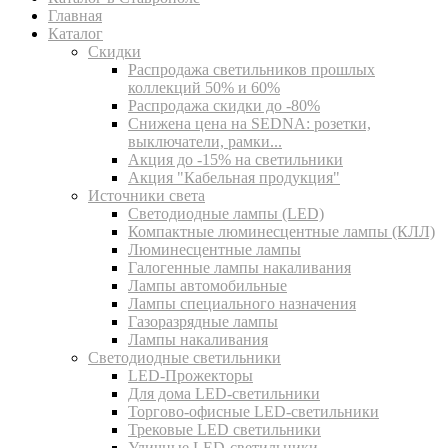
Главная
Каталог
Скидки
Распродажа светильников прошлых
коллекций 50% и 60%
Распродажа скидки до -80%
Cнижена цена на SEDNA: розетки,
выключатели, рамки...
Акция до -15% на светильники
Акция "Кабельная продукция"
Источники света
Светодиодные лампы (LED)
Компактные люминесцентные лампы (КЛЛ)
Люминесцентные лампы
Галогенные лампы накаливания
Лампы автомобильные
Лампы специального назначения
Газоразрядные лампы
Лампы накаливания
Светодиодные светильники
LED-Прожекторы
Для дома LED-светильники
Торгово-офисные LED-светильники
Трековые LED светильники
Уличные LED-светильники