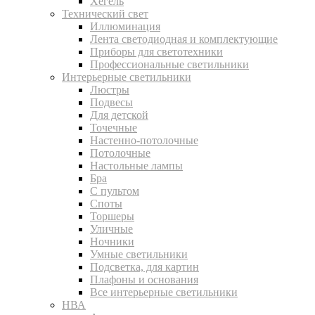
Хегель
Технический свет
Иллюминация
Лента светодиодная и комплектующие
Приборы для светотехники
Профессиональные светильники
Интерьерные светильники
Люстры
Подвесы
Для детской
Точечные
Настенно-потолочные
Потолочные
Настольные лампы
Бра
С пультом
Споты
Торшеры
Уличные
Ночники
Умные светильники
Подсветка, для картин
Плафоны и основания
Все интерьерные светильники
НВА