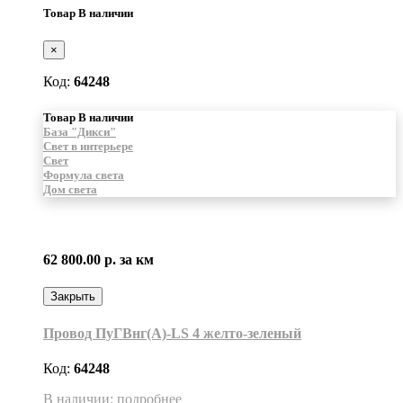
Товар В наличии
×
Код:
64248
Товар В наличии
База "Дикси"
Свет в интерьере
Свет
Формула света
Дом света
62 800.00 р.
за км
Закрыть
Провод ПуГВнг(A)-LS 4 желто-зеленый
Код:
64248
В наличии: подробнее