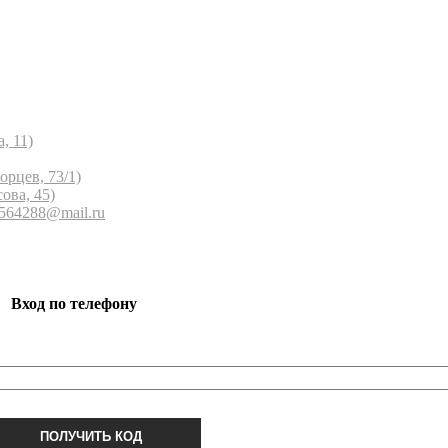
, 11)
орцев, 73/1)
ова, 45)
 564288@mail.ru
Вход по телефону
ПОЛУЧИТЬ КОД