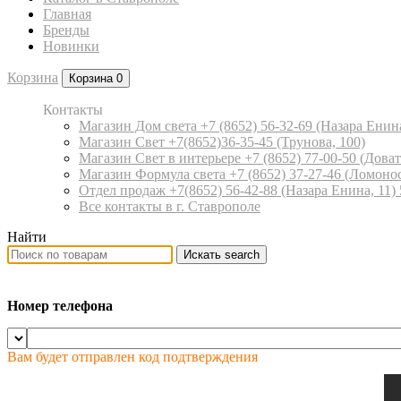
Главная
Бренды
Новинки
Корзина
Корзина
0
Контакты
Магазин Дом света +7 (8652) 56-32-69
(Назара Енина
Магазин Свет +7(8652)36-35-45
(Трунова, 100)
Магазин Свет в интерьере +7 (8652) 77-00-50
(Доват
Магазин Формула света +7 (8652) 37-27-46
(Ломонос
Отдел продаж +7(8652) 56-42-88
(Назара Енина, 11)
Все контакты в г. Ставрополе
Найти
Искать
search
Номер телефона
Вам будет отправлен код подтверждения