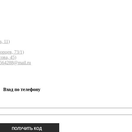
, 11)
орцев, 73/1)
ова, 45)
 564288@mail.ru
Вход по телефону
ПОЛУЧИТЬ КОД