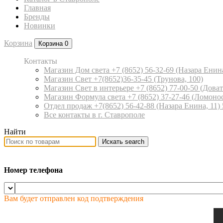
Главная
Бренды
Новинки
Корзина
Корзина
0
Контакты
Магазин Дом света +7 (8652) 56-32-69
(Назара Енина
Магазин Свет +7(8652)36-35-45
(Трунова, 100)
Магазин Свет в интерьере +7 (8652) 77-00-50
(Доват
Магазин Формула света +7 (8652) 37-27-46
(Ломонос
Отдел продаж +7(8652) 56-42-88
(Назара Енина, 11)
Все контакты в г. Ставрополе
Найти
Искать
search
Номер телефона
Вам будет отправлен код подтверждения