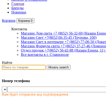
Главная
Бренды
Новинки
Корзина
Корзина
0
Контакты
Магазин Дом света +7 (8652) 56-32-69
(Назара Енина
Магазин Свет +7(8652)36-35-45
(Трунова, 100)
Магазин Свет в интерьере +7 (8652) 77-00-50
(Доват
Магазин Формула света +7 (8652) 37-27-46
(Ломонос
Отдел продаж +7(8652) 56-42-88
(Назара Енина, 11)
Все контакты в г. Ставрополе
Найти
Искать
search
Номер телефона
Вам будет отправлен код подтверждения