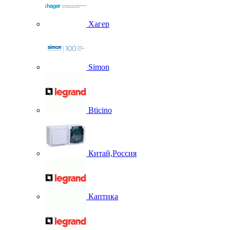
Хагер
Simon
Bticino
Китай,Россия
Каптика