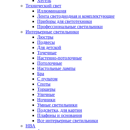
Хегель
Технический свет
Иллюминация
Лента светодиодная и комплектующие
Приборы для светотехники
Профессиональные светильники
Интерьерные светильники
Люстры
Подвесы
Для детской
Точечные
Настенно-потолочные
Потолочные
Настольные лампы
Бра
С пультом
Споты
Торшеры
Уличные
Ночники
Умные светильники
Подсветка, для картин
Плафоны и основания
Все интерьерные светильники
НВА