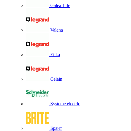
Galea-Life
Valena
Etika
Celain
Systeme electric
Брайт