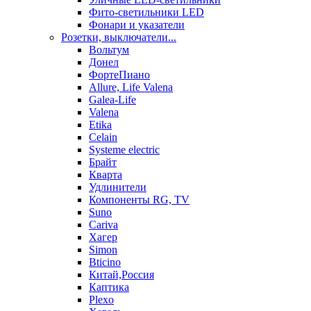
Фито-светильники LED
Фонари и указатели
Розетки, выключатели...
Вольтум
Донел
ФортеПиано
Allure, Life Valena
Galea-Life
Valena
Etika
Celain
Systeme electric
Брайт
Кварта
Удлинители
Компоненты RG, TV
Suno
Cariva
Хагер
Simon
Bticino
Китай,Россия
Каптика
Plexo