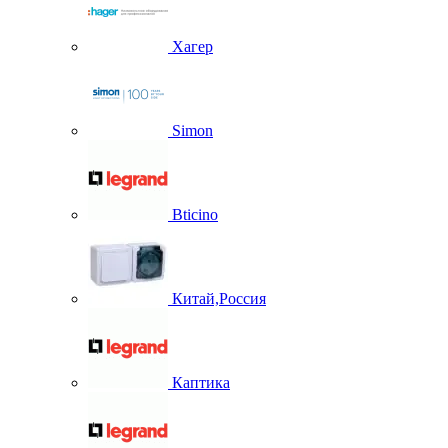
Хагер
Simon
Bticino
Китай,Россия
Каптика