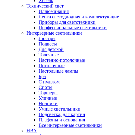
Хегель
Технический свет
Иллюминация
Лента светодиодная и комплектующие
Приборы для светотехники
Профессиональные светильники
Интерьерные светильники
Люстры
Подвесы
Для детской
Точечные
Настенно-потолочные
Потолочные
Настольные лампы
Бра
С пультом
Споты
Торшеры
Уличные
Ночники
Умные светильники
Подсветка, для картин
Плафоны и основания
Все интерьерные светильники
НВА