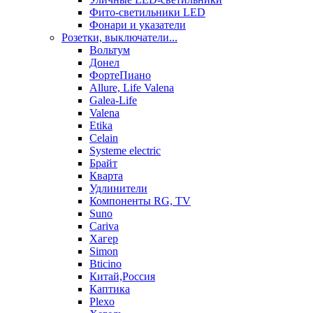
Фито-светильники LED
Фонари и указатели
Розетки, выключатели...
Вольтум
Донел
ФортеПиано
Allure, Life Valena
Galea-Life
Valena
Etika
Celain
Systeme electric
Брайт
Кварта
Удлинители
Компоненты RG, TV
Suno
Cariva
Хагер
Simon
Bticino
Китай,Россия
Каптика
Plexo