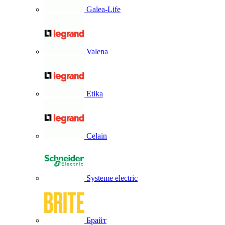
Galea-Life
Valena
Etika
Celain
Systeme electric
Брайт