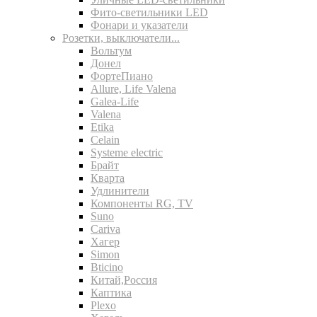
Фито-светильники LED
Фонари и указатели
Розетки, выключатели...
Вольтум
Донел
ФортеПиано
Allure, Life Valena
Galea-Life
Valena
Etika
Celain
Systeme electric
Брайт
Кварта
Удлинители
Компоненты RG, TV
Suno
Cariva
Хагер
Simon
Bticino
Китай,Россия
Каптика
Plexo