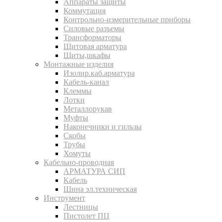
Аппараты защиты
Коммутация
Контрольно-измерительные приборы
Силовые разъемы
Трансформаторы
Щитовая арматура
Щиты,шкафы
Монтажные изделия
Изолир.каб.арматура
Кабель-канал
Клеммы
Лотки
Металлорукав
Муфты
Наконечники и гильзы
Скобы
Трубы
Хомуты
Кабельно-проводная
АРМАТУРА СИП
Кабель
Шина эл.техническая
Инструмент
Лестницы
Пистолет ПЦ