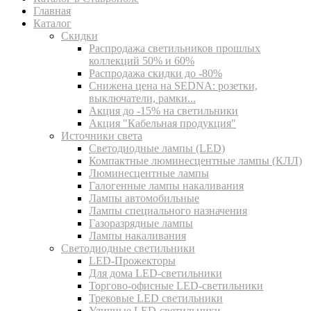
Главная
Каталог
Скидки
Распродажа светильников прошлых
коллекций 50% и 60%
Распродажа скидки до -80%
Cнижена цена на SEDNA: розетки,
выключатели, рамки...
Акция до -15% на светильники
Акция "Кабельная продукция"
Источники света
Светодиодные лампы (LED)
Компактные люминесцентные лампы (КЛЛ)
Люминесцентные лампы
Галогенные лампы накаливания
Лампы автомобильные
Лампы специального назначения
Газоразрядные лампы
Лампы накаливания
Светодиодные светильники
LED-Прожекторы
Для дома LED-светильники
Торгово-офисные LED-светильники
Трековые LED светильники
Уличные LED-светильники