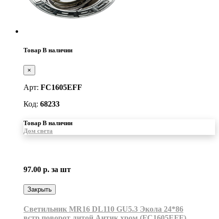
Товар В наличии
×
Арт:
FC1605EFF
Код:
68233
Товар В наличии
Дом света
97.00 р.
за шт
Закрыть
Светильник MR16 DL110 GU5.3 Экола 24*86
встр.поворот литой Антик хром (FC1605EFF)