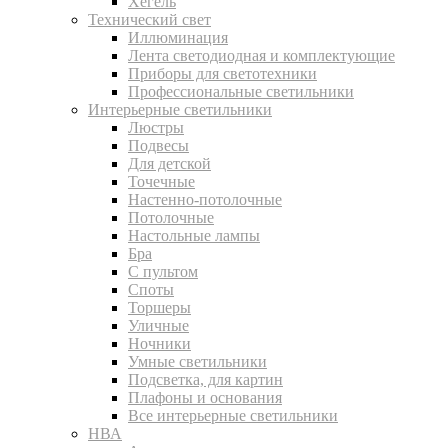
Хегель
Технический свет
Иллюминация
Лента светодиодная и комплектующие
Приборы для светотехники
Профессиональные светильники
Интерьерные светильники
Люстры
Подвесы
Для детской
Точечные
Настенно-потолочные
Потолочные
Настольные лампы
Бра
С пультом
Споты
Торшеры
Уличные
Ночники
Умные светильники
Подсветка, для картин
Плафоны и основания
Все интерьерные светильники
НВА