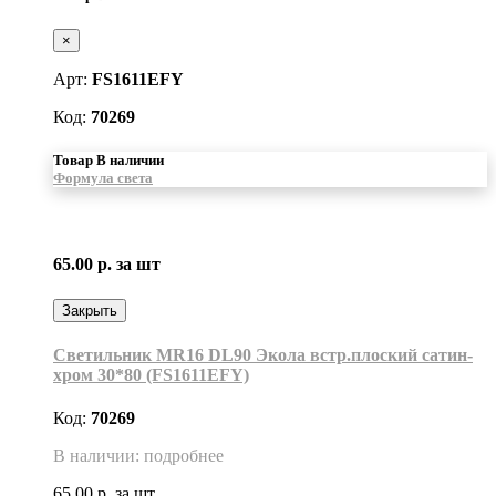
×
Арт:
FS1611EFY
Код:
70269
Товар В наличии
Формула света
65.00 р.
за шт
Закрыть
Светильник MR16 DL90 Экола встр.плоский сатин-
хром 30*80 (FS1611EFY)
Код:
70269
В наличии: подробнее
65.00 р.
за шт