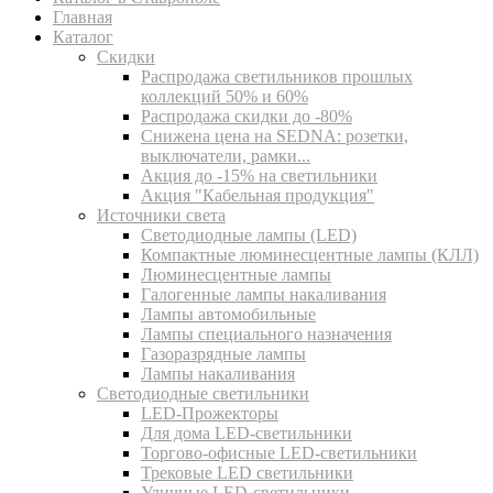
Главная
Каталог
Скидки
Распродажа светильников прошлых
коллекций 50% и 60%
Распродажа скидки до -80%
Cнижена цена на SEDNA: розетки,
выключатели, рамки...
Акция до -15% на светильники
Акция "Кабельная продукция"
Источники света
Светодиодные лампы (LED)
Компактные люминесцентные лампы (КЛЛ)
Люминесцентные лампы
Галогенные лампы накаливания
Лампы автомобильные
Лампы специального назначения
Газоразрядные лампы
Лампы накаливания
Светодиодные светильники
LED-Прожекторы
Для дома LED-светильники
Торгово-офисные LED-светильники
Трековые LED светильники
Уличные LED-светильники