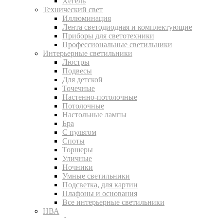
Хегель
Технический свет
Иллюминация
Лента светодиодная и комплектующие
Приборы для светотехники
Профессиональные светильники
Интерьерные светильники
Люстры
Подвесы
Для детской
Точечные
Настенно-потолочные
Потолочные
Настольные лампы
Бра
С пультом
Споты
Торшеры
Уличные
Ночники
Умные светильники
Подсветка, для картин
Плафоны и основания
Все интерьерные светильники
НВА