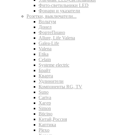
Фито-светильники LED
Фонари и указатели
Розетки, выключатели...
Вольтум
Донел
ФортеПиано
Allure, Life Valena
Galea-Life
Valena
Etika
Celain
Systeme electric
Брайт
Кварта
Удлинители
Компоненты RG, TV
Suno
Cariva
Хагер
Simon
Bticino
Китай,Россия
Каптика
Plexo