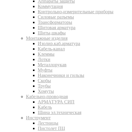
Аппараты защиты
Коммутация
Контрольно-измерительные приборы
Силовые разъемы
Трансформаторы
Щитовая арматура
Щиты,шкафы
Монтажные изделия
Изолир.каб.арматура
Кабель-канал
Клеммы
Лотки
Металлорукав
Муфты
Наконечники и гильзы
Скобы
Трубы
Хомуты
Кабельно-проводная
АРМАТУРА СИП
Кабель
Шина эл.техническая
Инструмент
Лестницы
Пистолет ПЦ