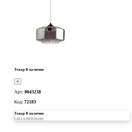
Товар В наличии
×
Арт:
0043238
Код:
72183
Товар В наличии
Свет в интерьере