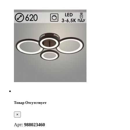
Товар Отсутствует
×
Арт:
988023460