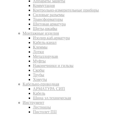
Аппараты защиты
Коммутация
Контрольно-измерительные приборы
Силовые разъемы
Трансформаторы
Щитовая арматура
Щиты,шкафы
Монтажные изделия
Изолир.каб.арматура
Кабель-канал
Клеммы
Лотки
Металлорукав
Муфты
Наконечники и гильзы
Скобы
Трубы
Хомуты
Кабельно-проводная
АРМАТУРА СИП
Кабель
Шина эл.техническая
Инструмент
Лестницы
Пистолет ПЦ