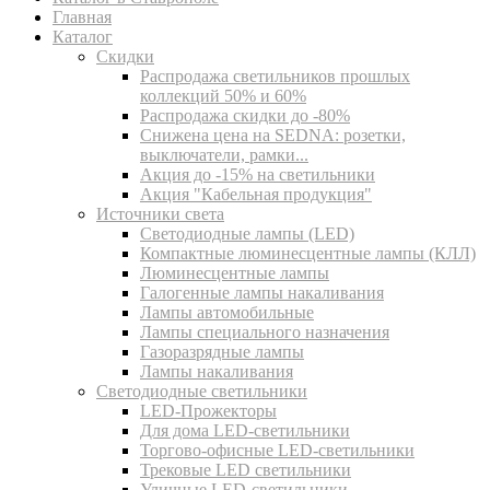
Главная
Каталог
Скидки
Распродажа светильников прошлых
коллекций 50% и 60%
Распродажа скидки до -80%
Cнижена цена на SEDNA: розетки,
выключатели, рамки...
Акция до -15% на светильники
Акция "Кабельная продукция"
Источники света
Светодиодные лампы (LED)
Компактные люминесцентные лампы (КЛЛ)
Люминесцентные лампы
Галогенные лампы накаливания
Лампы автомобильные
Лампы специального назначения
Газоразрядные лампы
Лампы накаливания
Светодиодные светильники
LED-Прожекторы
Для дома LED-светильники
Торгово-офисные LED-светильники
Трековые LED светильники
Уличные LED-светильники