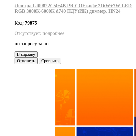
Люстра LI09822C/4+4B PR COF кофе 216W+7W LED
RGB 3000K-6000K d740 ПДУ(ИК) диммер, HN24
Код:
79875
Отсутствует: подробнее
по запросу
за шт
В корзину
Отложить
Сравнить