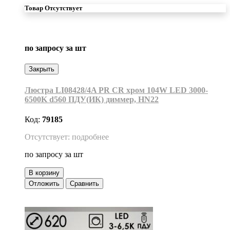
Товар Отсутствует
по запросу
за шт
Закрыть
Люстра LI08428/4A PR CR хром 104W LED 3000-
6500K d560 ПДУ(ИК) диммер, HN22
Код:
79185
Отсутствует: подробнее
по запросу
за шт
В корзину
Отложить
Сравнить