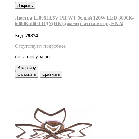
Закрыть
Люстра LI09523/5V PR WT белый 120W LED 3000K-
6000K d600 ПДУ(ИК) диммер вентилятор, HN24
Код:
79874
Отсутствует: подробнее
по запросу
за шт
В корзину
Отложить
Сравнить