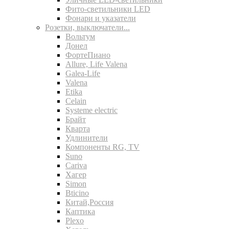
Фито-светильники LED
Фонари и указатели
Розетки, выключатели...
Вольтум
Донел
ФортеПиано
Allure, Life Valena
Galea-Life
Valena
Etika
Celain
Systeme electric
Брайт
Кварта
Удлинители
Компоненты RG, TV
Suno
Cariva
Хагер
Simon
Bticino
Китай,Россия
Каптика
Plexo