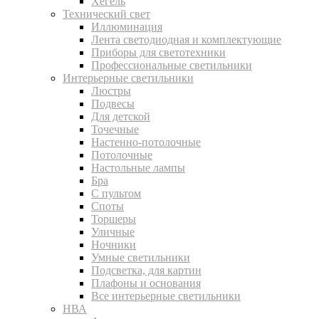
Хегель
Технический свет
Иллюминация
Лента светодиодная и комплектующие
Приборы для светотехники
Профессиональные светильники
Интерьерные светильники
Люстры
Подвесы
Для детской
Точечные
Настенно-потолочные
Потолочные
Настольные лампы
Бра
С пультом
Споты
Торшеры
Уличные
Ночники
Умные светильники
Подсветка, для картин
Плафоны и основания
Все интерьерные светильники
НВА