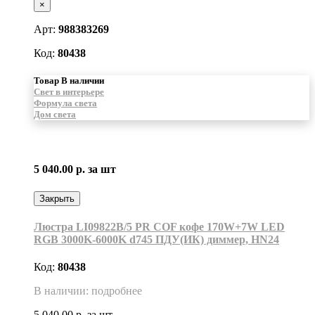
×
Арт:
988383269
Код:
80438
Товар В наличии
Свет в интерьере
Формула света
Дом света
5 040.00 р.
за шт
Закрыть
Люстра LI09822B/5 PR COF кофе 170W+7W LED
RGB 3000K-6000K d745 ПДУ(ИК) диммер, HN24
Код:
80438
В наличии: подробнее
5 040.00 р.
за шт