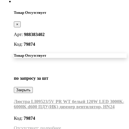
Товар Отсутствует
×
Арт:
988383402
Код:
79874
Товар Отсутствует
по запросу
за шт
Закрыть
Люстра LI09523/5V PR WT белый 120W LED 3000K-
6000K d600 ПДУ(ИК) диммер вентилятор, HN24
Код:
79874
Отсутствует: подробнее