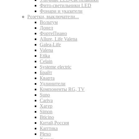
Фито-светильники LED
Фонари и указатели
Розетки, выключатели...
Вольтум
Донел
ФортеПиано
Allure, Life Valena
Galea-Life
Valena
Etika
Celain
Systeme electric
Брайт
Кварта
Удлинители
Компоненты RG, TV
Suno
Cariva
Хагер
Simon
Bticino
Китай,Россия
Каптика
Plexo