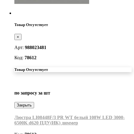
Товар Отсутствует
×
Арт:
988023481
Код:
78612
Товар Отсутствует
по запросу
за шт
Закрыть
Люстра LI08448F/3 PR WT белый 108W LED 3000-
6500K d620 ПДУ(ИК) диммер