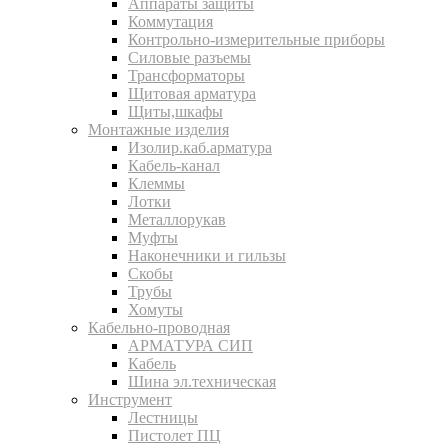
Аппараты защиты
Коммутация
Контрольно-измерительные приборы
Силовые разъемы
Трансформаторы
Щитовая арматура
Щиты,шкафы
Монтажные изделия
Изолир.каб.арматура
Кабель-канал
Клеммы
Лотки
Металлорукав
Муфты
Наконечники и гильзы
Скобы
Трубы
Хомуты
Кабельно-проводная
АРМАТУРА СИП
Кабель
Шина эл.техническая
Инструмент
Лестницы
Пистолет ПЦ