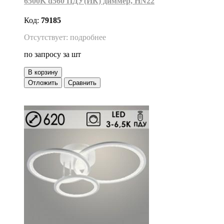
6500K d560 ПДУ(ИК) диммер, HN22
Код:
79185
Отсутствует: подробнее
по запросу
за шт
В корзину
Отложить
Сравнить