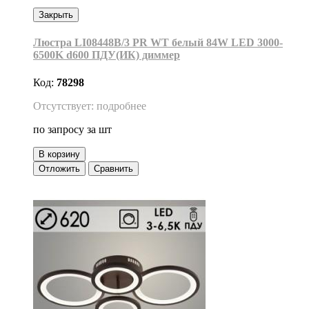
Закрыть
Люстра LI08448B/3 PR WT белый 84W LED 3000-
6500K d600 ПДУ(ИК) диммер
Код:
78298
Отсутствует: подробнее
по запросу
за шт
В корзину
Отложить
Сравнить