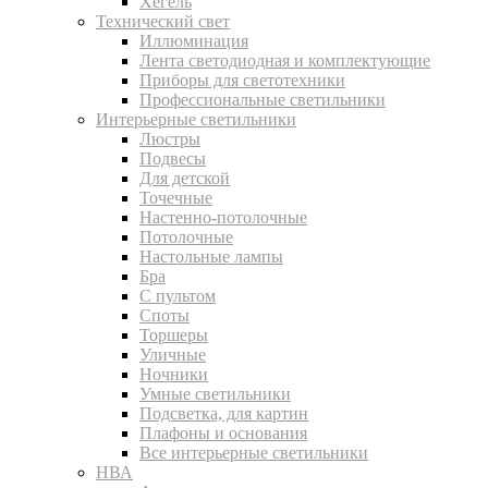
Хегель
Технический свет
Иллюминация
Лента светодиодная и комплектующие
Приборы для светотехники
Профессиональные светильники
Интерьерные светильники
Люстры
Подвесы
Для детской
Точечные
Настенно-потолочные
Потолочные
Настольные лампы
Бра
С пультом
Споты
Торшеры
Уличные
Ночники
Умные светильники
Подсветка, для картин
Плафоны и основания
Все интерьерные светильники
НВА