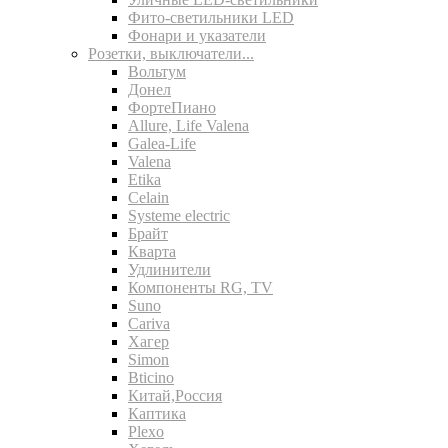
Фито-светильники LED
Фонари и указатели
Розетки, выключатели...
Вольтум
Донел
ФортеПиано
Allure, Life Valena
Galea-Life
Valena
Etika
Celain
Systeme electric
Брайт
Кварта
Удлинители
Компоненты RG, TV
Suno
Cariva
Хагер
Simon
Bticino
Китай,Россия
Каптика
Plexo