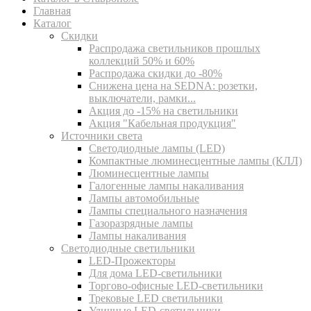
Главная
Каталог
Скидки
Распродажа светильников прошлых
коллекций 50% и 60%
Распродажа скидки до -80%
Cнижена цена на SEDNA: розетки,
выключатели, рамки...
Акция до -15% на светильники
Акция "Кабельная продукция"
Источники света
Светодиодные лампы (LED)
Компактные люминесцентные лампы (КЛЛ)
Люминесцентные лампы
Галогенные лампы накаливания
Лампы автомобильные
Лампы специального назначения
Газоразрядные лампы
Лампы накаливания
Светодиодные светильники
LED-Прожекторы
Для дома LED-светильники
Торгово-офисные LED-светильники
Трековые LED светильники
Уличные LED-светильники