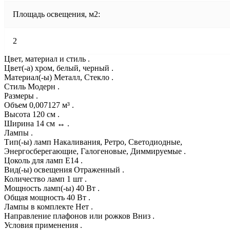
Площадь освещения, м2:
2
Цвет, материал и стиль .
Цвет(-а) хром, белый, черный .
Материал(-ы) Металл, Стекло .
Стиль Модерн .
Размеры .
Объем 0,007127 м³ .
Высота 120 см .
Ширина 14 см ↔ .
Лампы .
Тип(-ы) ламп Накаливания, Ретро, Светодиодные,
Энергосберегающие, Галогеновые, Диммируемые .
Цоколь для ламп E14 .
Вид(-ы) освещения Отраженный .
Количество ламп 1 шт .
Мощность ламп(-ы) 40 Вт .
Общая мощность 40 Вт .
Лампы в комплекте Нет .
Направление плафонов или рожков Вниз .
Условия применения .