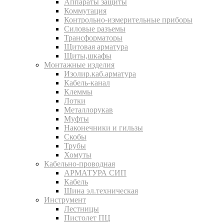
Аппараты защиты
Коммутация
Контрольно-измерительные приборы
Силовые разъемы
Трансформаторы
Щитовая арматура
Щиты,шкафы
Монтажные изделия
Изолир.каб.арматура
Кабель-канал
Клеммы
Лотки
Металлорукав
Муфты
Наконечники и гильзы
Скобы
Трубы
Хомуты
Кабельно-проводная
АРМАТУРА СИП
Кабель
Шина эл.техническая
Инструмент
Лестницы
Пистолет ПЦ