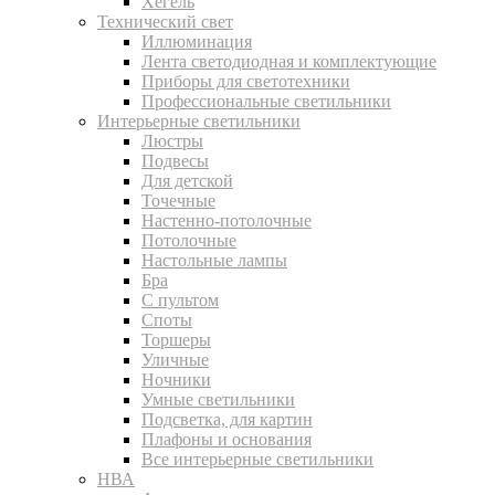
Хегель
Технический свет
Иллюминация
Лента светодиодная и комплектующие
Приборы для светотехники
Профессиональные светильники
Интерьерные светильники
Люстры
Подвесы
Для детской
Точечные
Настенно-потолочные
Потолочные
Настольные лампы
Бра
С пультом
Споты
Торшеры
Уличные
Ночники
Умные светильники
Подсветка, для картин
Плафоны и основания
Все интерьерные светильники
НВА