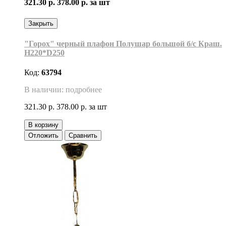
321.30 р.
378.00 р.
за шт
Закрыть
"Горох" черный плафон Полушар большой б/с Краш.
H220*D250
Код:
63794
В наличии: подробнее
321.30 р.
378.00 р.
за шт
В корзину
Отложить
Сравнить