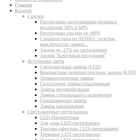
Главная
Каталог
Скидки
Распродажа светильников прошлых
коллекций 50% и 60%
Распродажа скидки до -80%
Cнижена цена на SEDNA: розетки,
выключатели, рамки...
Акция до -15% на светильники
Акция "Кабельная продукция"
Источники света
Светодиодные лампы (LED)
Компактные люминесцентные лампы (КЛЛ)
Люминесцентные лампы
Галогенные лампы накаливания
Лампы автомобильные
Лампы специального назначения
Газоразрядные лампы
Лампы накаливания
Светодиодные светильники
LED-Прожекторы
Для дома LED-светильники
Торгово-офисные LED-светильники
Трековые LED светильники
Уличные LED-светильники