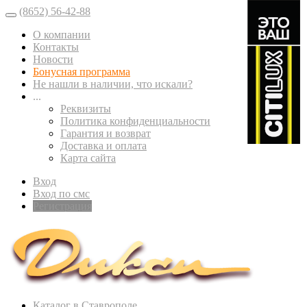
(8652) 56-42-88
О компании
Контакты
Новости
Бонусная программа
Не нашли в наличии, что искали?
...
Реквизиты
Политика конфиденциальности
Гарантия и возврат
Доставка и оплата
Карта сайта
Вход
Вход по смс
Регистрация
Каталог в Ставрополе