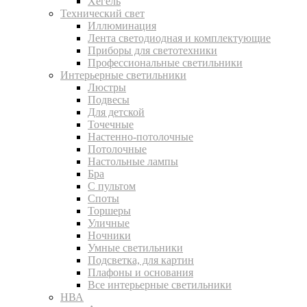
Хегель
Технический свет
Иллюминация
Лента светодиодная и комплектующие
Приборы для светотехники
Профессиональные светильники
Интерьерные светильники
Люстры
Подвесы
Для детской
Точечные
Настенно-потолочные
Потолочные
Настольные лампы
Бра
С пультом
Споты
Торшеры
Уличные
Ночники
Умные светильники
Подсветка, для картин
Плафоны и основания
Все интерьерные светильники
НВА