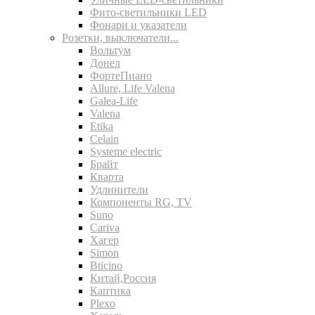
Фито-светильники LED
Фонари и указатели
Розетки, выключатели...
Вольтум
Донел
ФортеПиано
Allure, Life Valena
Galea-Life
Valena
Etika
Celain
Systeme electric
Брайт
Кварта
Удлинители
Компоненты RG, TV
Suno
Cariva
Хагер
Simon
Bticino
Китай,Россия
Каптика
Plexo