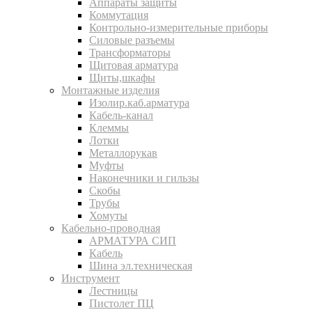
Аппараты защиты
Коммутация
Контрольно-измерительные приборы
Силовые разъемы
Трансформаторы
Щитовая арматура
Щиты,шкафы
Монтажные изделия
Изолир.каб.арматура
Кабель-канал
Клеммы
Лотки
Металлорукав
Муфты
Наконечники и гильзы
Скобы
Трубы
Хомуты
Кабельно-проводная
АРМАТУРА СИП
Кабель
Шина эл.техническая
Инструмент
Лестницы
Пистолет ПЦ