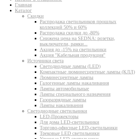
Главная
Каталог
Скидки
Распродажа светильников прошлых
коллекций 50% и 60%
Распродажа скидки до -80%
Cнижена цена на SEDNA: розетки,
выключатели, рамки...
Акция до -15% на светильники
Акция "Кабельная продукция"
Источники света
Светодиодные лампы (LED)
Компактные люминесцентные лампы (КЛЛ)
Люминесцентные лампы
Галогенные лампы накаливания
Лампы автомобильные
Лампы специального назначения
Газоразрядные лампы
Лампы накаливания
Светодиодные светильники
LED-Прожекторы
Для дома LED-светильники
Торгово-офисные LED-светильники
Трековые LED светильники
Уличные LED-светильники