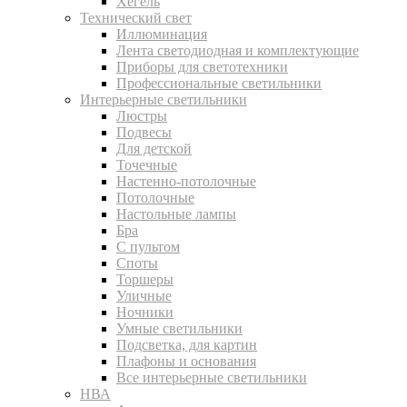
Хегель
Технический свет
Иллюминация
Лента светодиодная и комплектующие
Приборы для светотехники
Профессиональные светильники
Интерьерные светильники
Люстры
Подвесы
Для детской
Точечные
Настенно-потолочные
Потолочные
Настольные лампы
Бра
С пультом
Споты
Торшеры
Уличные
Ночники
Умные светильники
Подсветка, для картин
Плафоны и основания
Все интерьерные светильники
НВА