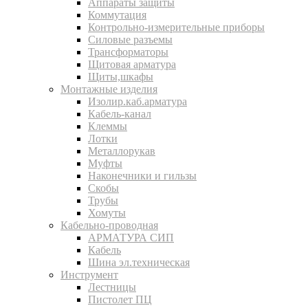
Аппараты защиты
Коммутация
Контрольно-измерительные приборы
Силовые разъемы
Трансформаторы
Щитовая арматура
Щиты,шкафы
Монтажные изделия
Изолир.каб.арматура
Кабель-канал
Клеммы
Лотки
Металлорукав
Муфты
Наконечники и гильзы
Скобы
Трубы
Хомуты
Кабельно-проводная
АРМАТУРА СИП
Кабель
Шина эл.техническая
Инструмент
Лестницы
Пистолет ПЦ