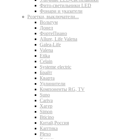
Фито-светильники LED
Фонари и указатели
Розетки, выключатели...
Вольтум
Донел
ФортеПиано
Allure, Life Valena
Galea-Life
Valena
Etika
Celain
Systeme electric
Брайт
Кварта
Удлинители
Компоненты RG, TV
Suno
Cariva
Хагер
Simon
Bticino
Китай,Россия
Каптика
Plexo