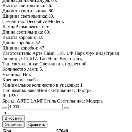
ДлинаЦепиИлиШнура: 64.
Высота светильника: 56.
Диаметр светильника: 80.
Ширина светильника: 80.
Семейство: Decorative Modern.
ЛампаВкомплекте: нет.
Длина светильника: 80.
Высота коробки: 32.
Длина коробки: 32.
Ширина коробки: 47.
Изготовитель: Арте Ламп, 110, 1/Ф Парк Фук индастриал
билдинг, 615-617, Тай Нань Вест стрит,.
Тип светильника: Светильник подвесной.
Количество ламп: 5.
Новинка: Нет.
Крепление: скоба.
Минимальное количество в упаковке: 1.
Тип лампы: накалВид светильника: Люстры.
IP: IP20.
Бренд: ARTE LAMPСтиль Светильника: Модерн.
шт
В корзину
Отложить
Сравнить
Код
57649