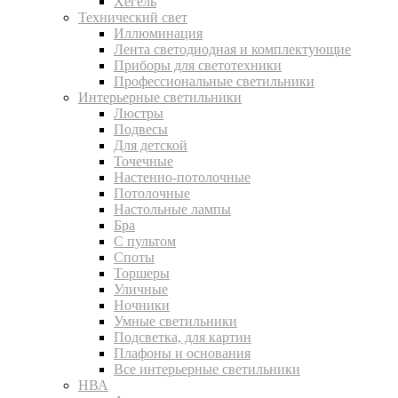
Хегель
Технический свет
Иллюминация
Лента светодиодная и комплектующие
Приборы для светотехники
Профессиональные светильники
Интерьерные светильники
Люстры
Подвесы
Для детской
Точечные
Настенно-потолочные
Потолочные
Настольные лампы
Бра
С пультом
Споты
Торшеры
Уличные
Ночники
Умные светильники
Подсветка, для картин
Плафоны и основания
Все интерьерные светильники
НВА