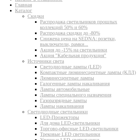
Главная
Каталог
Скидки
Распродажа светильников прошлых
коллекций 50% и 60%
Распродажа скидки до -80%
Cнижена цена на SEDNA: розетки,
выключатели, рамки...
Акция до -15% на светильники
Акция "Кабельная продукция"
Источники света
Светодиодные лампы (LED)
Компактные люминесцентные лампы (КЛЛ)
Люминесцентные лампы
Галогенные лампы накаливания
Лампы автомобильные
Лампы специального назначения
Газоразрядные лампы
Лампы накаливания
Светодиодные светильники
LED-Прожекторы
Для дома LED-светильники
Торгово-офисные LED-светильники
Трековые LED светильники
Уличные LED-светильники