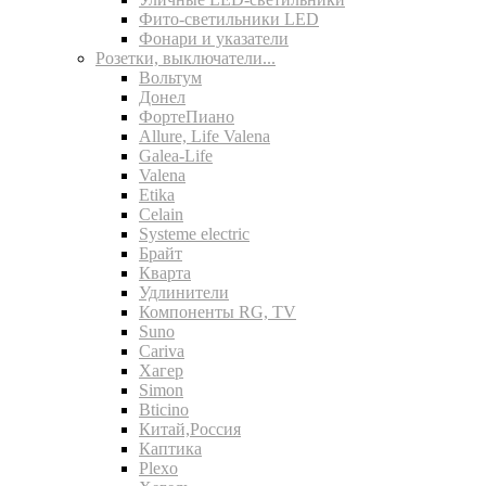
Фито-светильники LED
Фонари и указатели
Розетки, выключатели...
Вольтум
Донел
ФортеПиано
Allure, Life Valena
Galea-Life
Valena
Etika
Celain
Systeme electric
Брайт
Кварта
Удлинители
Компоненты RG, TV
Suno
Cariva
Хагер
Simon
Bticino
Китай,Россия
Каптика
Plexo