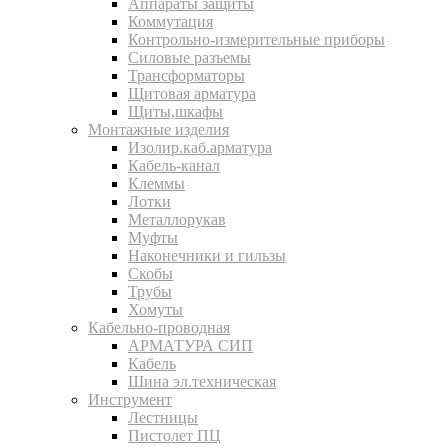
Аппараты защиты
Коммутация
Контрольно-измерительные приборы
Силовые разъемы
Трансформаторы
Щитовая арматура
Щиты,шкафы
Монтажные изделия
Изолир.каб.арматура
Кабель-канал
Клеммы
Лотки
Металлорукав
Муфты
Наконечники и гильзы
Скобы
Трубы
Хомуты
Кабельно-проводная
АРМАТУРА СИП
Кабель
Шина эл.техническая
Инструмент
Лестницы
Пистолет ПЦ