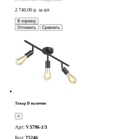
2 740.00 р.
за шт
В корзину
Отложить
Сравнить
Товар В наличии
×
Арт:
V3796-1/3
Код:
75246