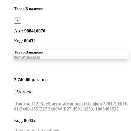
Товар В наличии
×
Арт:
988416070
Код:
80432
Товар В наличии
Формула света
2 740.00 р.
за шт
Закрыть
Люстра 11295-9/5 черный/золото (Плафон 32812) НПБ
01-5х60-155 Е27 5x60W Е27 d501 h253, 1005405537
Код:
80432
В наличии: подробнее