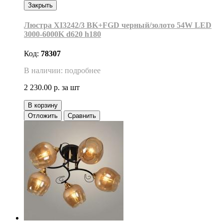
Закрыть
Люстра XI3242/3 BK+FGD черный/золото 54W LED
3000-6000K d620 h180
Код:
78307
В наличии: подробнее
2 230.00 р.
за шт
В корзину
Отложить
Сравнить