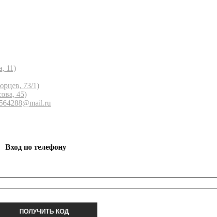
, 11)
орцев, 73/1)
ова, 45)
 564288@mail.ru
Вход по телефону
ПОЛУЧИТЬ КОД