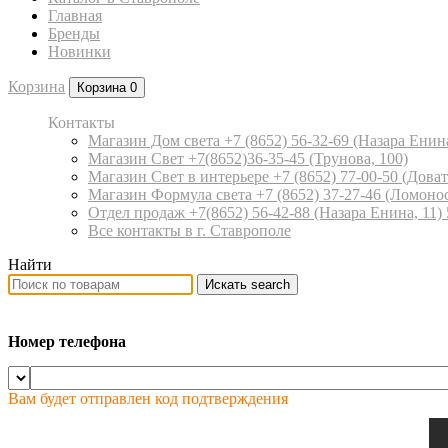
Главная
Бренды
Новинки
Корзина
Корзина
0
Контакты
Магазин Дом света +7 (8652) 56-32-69
(Назара Енина
Магазин Свет +7(8652)36-35-45
(Трунова, 100)
Магазин Свет в интерьере +7 (8652) 77-00-50
(Доват
Магазин Формула света +7 (8652) 37-27-46
(Ломонос
Отдел продаж +7(8652) 56-42-88
(Назара Енина, 11)
Все контакты в г. Ставрополе
Найти
Искать
search
Номер телефона
Вам будет отправлен код подтверждения