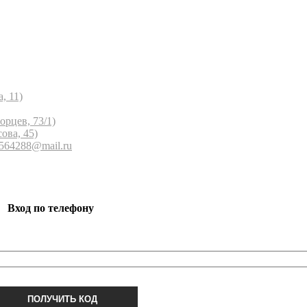
, 11)
орцев, 73/1)
ова, 45)
 564288@mail.ru
Вход по телефону
ПОЛУЧИТЬ КОД