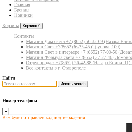
Главная
Бренды
Новинки
Корзина
Корзина
0
Контакты
Магазин Дом света +7 (8652) 56-32-69
(Назара Енина
Магазин Свет +7(8652)36-35-45
(Трунова, 100)
Магазин Свет в интерьере +7 (8652) 77-00-50
(Доват
Магазин Формула света +7 (8652) 37-27-46
(Ломонос
Отдел продаж +7(8652) 56-42-88
(Назара Енина, 11)
Все контакты в г. Ставрополе
Найти
Искать
search
Номер телефона
Вам будет отправлен код подтверждения