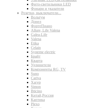
Фито-светильники LED
Фонари и указатели
Розетки, выключатели...
Вольтум
Донел
ФортеПиано
Allure, Life Valena
Galea-Life
Valena
Etika
Celain
Systeme electric
Брайт
Кварта
Удлинители
Компоненты RG, TV
Suno
Cariva
Хагер
Simon
Bticino
Китай,Россия
Каптика
Plexo