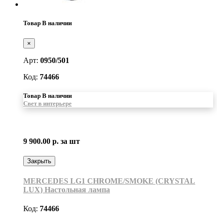
Товар В наличии
×
Арт:
0950/501
Код:
74466
Товар В наличии
Свет в интерьере
9 900.00 р.
за шт
Закрыть
MERCEDES LG1 CHROME/SMOKE (CRYSTAL
LUX) Настольная лампа
Код:
74466