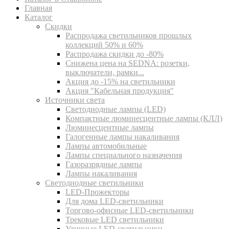
Главная
Каталог
Скидки
Распродажа светильников прошлых
коллекций 50% и 60%
Распродажа скидки до -80%
Cнижена цена на SEDNA: розетки,
выключатели, рамки...
Акция до -15% на светильники
Акция "Кабельная продукция"
Источники света
Светодиодные лампы (LED)
Компактные люминесцентные лампы (КЛЛ)
Люминесцентные лампы
Галогенные лампы накаливания
Лампы автомобильные
Лампы специального назначения
Газоразрядные лампы
Лампы накаливания
Светодиодные светильники
LED-Прожекторы
Для дома LED-светильники
Торгово-офисные LED-светильники
Трековые LED светильники
Уличные LED-светильники