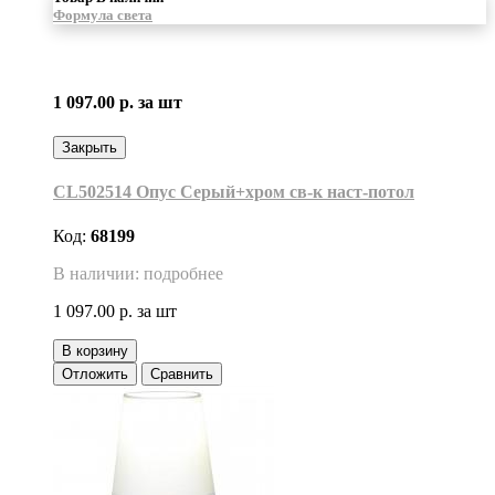
Формула света
1 097.00 р.
за шт
Закрыть
CL502514 Опус Серый+хром св-к наст-потол
Код:
68199
В наличии: подробнее
1 097.00 р.
за шт
В корзину
Отложить
Сравнить