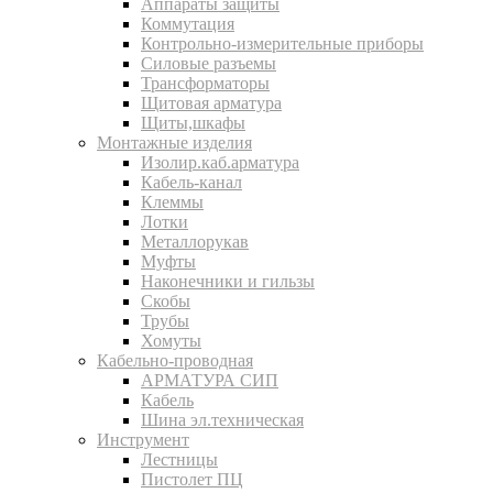
Аппараты защиты
Коммутация
Контрольно-измерительные приборы
Силовые разъемы
Трансформаторы
Щитовая арматура
Щиты,шкафы
Монтажные изделия
Изолир.каб.арматура
Кабель-канал
Клеммы
Лотки
Металлорукав
Муфты
Наконечники и гильзы
Скобы
Трубы
Хомуты
Кабельно-проводная
АРМАТУРА СИП
Кабель
Шина эл.техническая
Инструмент
Лестницы
Пистолет ПЦ