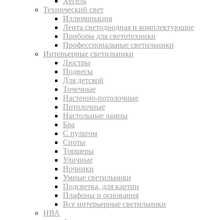
Хегель
Технический свет
Иллюминация
Лента светодиодная и комплектующие
Приборы для светотехники
Профессиональные светильники
Интерьерные светильники
Люстры
Подвесы
Для детской
Точечные
Настенно-потолочные
Потолочные
Настольные лампы
Бра
С пультом
Споты
Торшеры
Уличные
Ночники
Умные светильники
Подсветка, для картин
Плафоны и основания
Все интерьерные светильники
НВА