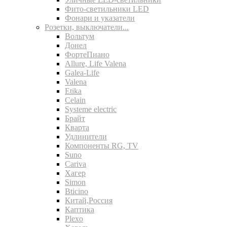
Фито-светильники LED
Фонари и указатели
Розетки, выключатели...
Вольтум
Донел
ФортеПиано
Allure, Life Valena
Galea-Life
Valena
Etika
Celain
Systeme electric
Брайт
Кварта
Удлинители
Компоненты RG, TV
Suno
Cariva
Хагер
Simon
Bticino
Китай,Россия
Каптика
Plexo