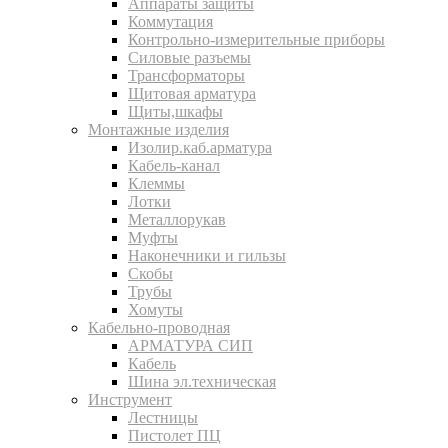
Аппараты защиты
Коммутация
Контрольно-измерительные приборы
Силовые разъемы
Трансформаторы
Щитовая арматура
Щиты,шкафы
Монтажные изделия
Изолир.каб.арматура
Кабель-канал
Клеммы
Лотки
Металлорукав
Муфты
Наконечники и гильзы
Скобы
Трубы
Хомуты
Кабельно-проводная
АРМАТУРА СИП
Кабель
Шина эл.техническая
Инструмент
Лестницы
Пистолет ПЦ