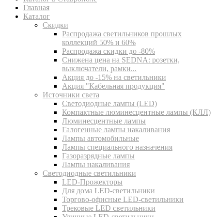
Главная
Каталог
Скидки
Распродажа светильников прошлых
коллекций 50% и 60%
Распродажа скидки до -80%
Cнижена цена на SEDNA: розетки,
выключатели, рамки...
Акция до -15% на светильники
Акция "Кабельная продукция"
Источники света
Светодиодные лампы (LED)
Компактные люминесцентные лампы (КЛЛ)
Люминесцентные лампы
Галогенные лампы накаливания
Лампы автомобильные
Лампы специального назначения
Газоразрядные лампы
Лампы накаливания
Светодиодные светильники
LED-Прожекторы
Для дома LED-светильники
Торгово-офисные LED-светильники
Трековые LED светильники
Уличные LED-светильники