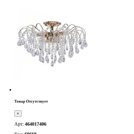
Товар Отсутствует
×
Арт:
464017406