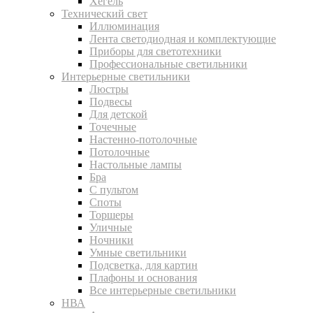
Хегель
Технический свет
Иллюминация
Лента светодиодная и комплектующие
Приборы для светотехники
Профессиональные светильники
Интерьерные светильники
Люстры
Подвесы
Для детской
Точечные
Настенно-потолочные
Потолочные
Настольные лампы
Бра
С пультом
Споты
Торшеры
Уличные
Ночники
Умные светильники
Подсветка, для картин
Плафоны и основания
Все интерьерные светильники
НВА