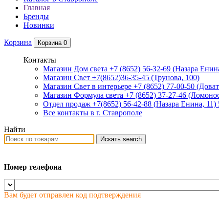
Главная
Бренды
Новинки
Корзина
Корзина
0
Контакты
Магазин Дом света +7 (8652) 56-32-69
(Назара Енина
Магазин Свет +7(8652)36-35-45
(Трунова, 100)
Магазин Свет в интерьере +7 (8652) 77-00-50
(Доват
Магазин Формула света +7 (8652) 37-27-46
(Ломонос
Отдел продаж +7(8652) 56-42-88
(Назара Енина, 11)
Все контакты в г. Ставрополе
Найти
Искать
search
Номер телефона
Вам будет отправлен код подтверждения