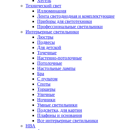
Хегель
Технический свет
Иллюминация
Лента светодиодная и комплектующие
Приборы для светотехники
Профессиональные светильники
Интерьерные светильники
Люстры
Подвесы
Для детской
Точечные
Настенно-потолочные
Потолочные
Настольные лампы
Бра
С пультом
Споты
Торшеры
Уличные
Ночники
Умные светильники
Подсветка, для картин
Плафоны и основания
Все интерьерные светильники
НВА