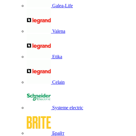
Galea-Life
Valena
Etika
Celain
Systeme electric
Брайт