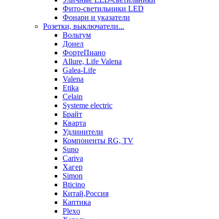
Фито-светильники LED
Фонари и указатели
Розетки, выключатели...
Вольтум
Донел
ФортеПиано
Allure, Life Valena
Galea-Life
Valena
Etika
Celain
Systeme electric
Брайт
Кварта
Удлинители
Компоненты RG, TV
Suno
Cariva
Хагер
Simon
Bticino
Китай,Россия
Каптика
Plexo