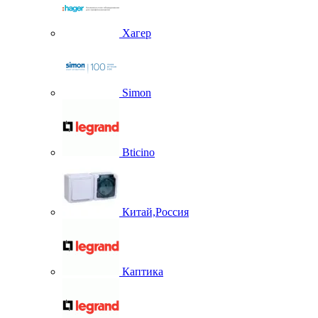
Хагер
Simon
Bticino
Китай,Россия
Каптика