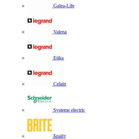
Galea-Life
Valena
Etika
Celain
Systeme electric
Брайт