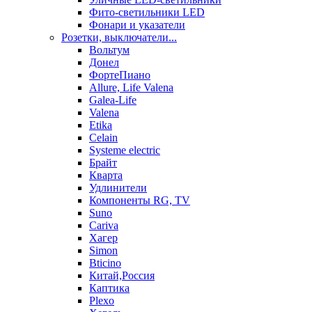
Фито-светильники LED
Фонари и указатели
Розетки, выключатели...
Вольтум
Донел
ФортеПиано
Allure, Life Valena
Galea-Life
Valena
Etika
Celain
Systeme electric
Брайт
Кварта
Удлинители
Компоненты RG, TV
Suno
Cariva
Хагер
Simon
Bticino
Китай,Россия
Каптика
Plexo