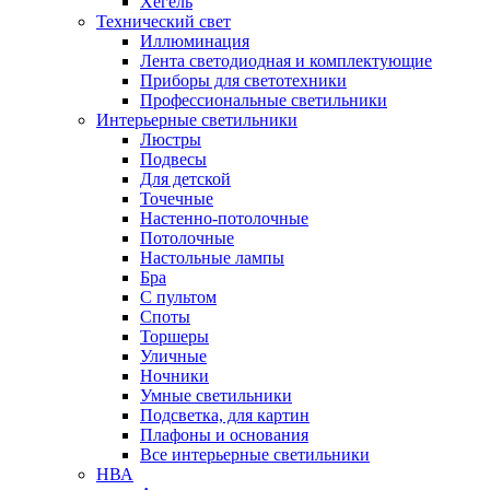
Хегель
Технический свет
Иллюминация
Лента светодиодная и комплектующие
Приборы для светотехники
Профессиональные светильники
Интерьерные светильники
Люстры
Подвесы
Для детской
Точечные
Настенно-потолочные
Потолочные
Настольные лампы
Бра
С пультом
Споты
Торшеры
Уличные
Ночники
Умные светильники
Подсветка, для картин
Плафоны и основания
Все интерьерные светильники
НВА