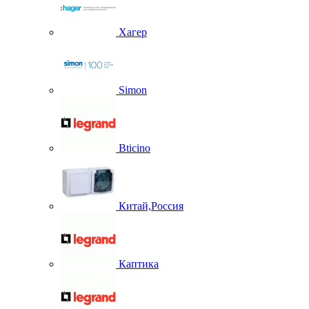
Хагер
Simon
Bticino
Китай,Россия
Каптика