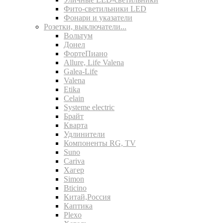
Фито-светильники LED
Фонари и указатели
Розетки, выключатели...
Вольтум
Донел
ФортеПиано
Allure, Life Valena
Galea-Life
Valena
Etika
Celain
Systeme electric
Брайт
Кварта
Удлинители
Компоненты RG, TV
Suno
Cariva
Хагер
Simon
Bticino
Китай,Россия
Каптика
Plexo