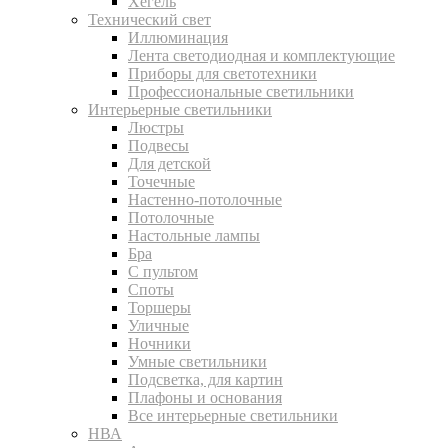
Хегель
Технический свет
Иллюминация
Лента светодиодная и комплектующие
Приборы для светотехники
Профессиональные светильники
Интерьерные светильники
Люстры
Подвесы
Для детской
Точечные
Настенно-потолочные
Потолочные
Настольные лампы
Бра
С пультом
Споты
Торшеры
Уличные
Ночники
Умные светильники
Подсветка, для картин
Плафоны и основания
Все интерьерные светильники
НВА