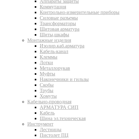
Аппараты защиты
Коммутация
Контрольно-измерительные приборы
Силовые разъемы
Трансформаторы
Щитовая арматура
Щиты,шкафы
Монтажные изделия
Изолир.каб.арматура
Кабель-канал
Клеммы
Лотки
Металлорукав
Муфты
Наконечники и гильзы
Скобы
Трубы
Хомуты
Кабельно-проводная
АРМАТУРА СИП
Кабель
Шина эл.техническая
Инструмент
Лестницы
Пистолет ПЦ