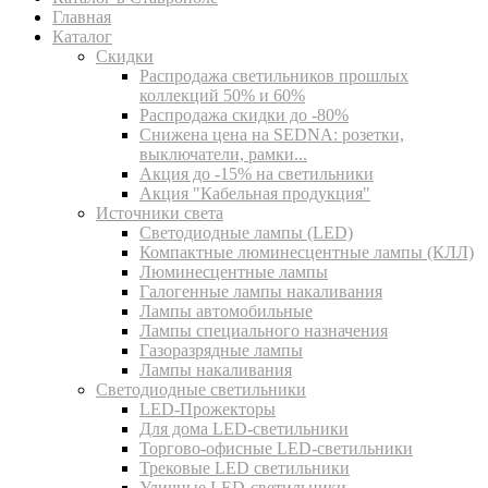
Главная
Каталог
Скидки
Распродажа светильников прошлых
коллекций 50% и 60%
Распродажа скидки до -80%
Cнижена цена на SEDNA: розетки,
выключатели, рамки...
Акция до -15% на светильники
Акция "Кабельная продукция"
Источники света
Светодиодные лампы (LED)
Компактные люминесцентные лампы (КЛЛ)
Люминесцентные лампы
Галогенные лампы накаливания
Лампы автомобильные
Лампы специального назначения
Газоразрядные лампы
Лампы накаливания
Светодиодные светильники
LED-Прожекторы
Для дома LED-светильники
Торгово-офисные LED-светильники
Трековые LED светильники
Уличные LED-светильники