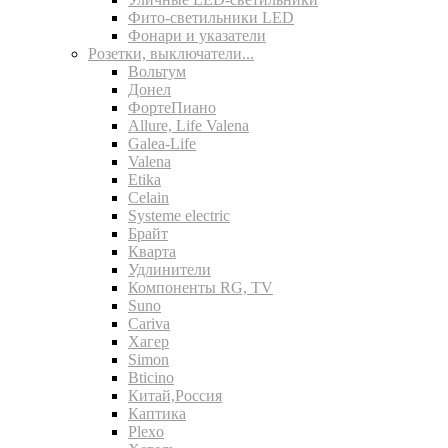
Фито-светильники LED
Фонари и указатели
Розетки, выключатели...
Вольтум
Донел
ФортеПиано
Allure, Life Valena
Galea-Life
Valena
Etika
Celain
Systeme electric
Брайт
Кварта
Удлинители
Компоненты RG, TV
Suno
Cariva
Хагер
Simon
Bticino
Китай,Россия
Каптика
Plexo