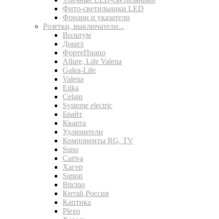
Фито-светильники LED
Фонари и указатели
Розетки, выключатели...
Вольтум
Донел
ФортеПиано
Allure, Life Valena
Galea-Life
Valena
Etika
Celain
Systeme electric
Брайт
Кварта
Удлинители
Компоненты RG, TV
Suno
Cariva
Хагер
Simon
Bticino
Китай,Россия
Каптика
Plexo