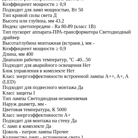
Коэффициент мощности ≥ 0,9
Подходит для ламп мощностью, Вт 50
Тип кривой силы света Д
Высота или глубина, мм 43.2
Индекс цветопередачи - Ra 80-89 (класс 1B)
Тип пускорег аппарата-ПРА-трансформатора Светодиодный
драйвер
Высота/глубина монтажная (встраив.), мм -
Коэффициент мощности ≥ 0,9
Длина, мм 400
Диапазон рабочих температур, °C -40...50
Подходит для аварийного освещения Нет
Блок управления в комплекте Нет
Класс энергоэффективности встроенной лампы A++, A+, A
(LED)
Подходит для подвесного монтажа Да
Класс защиты I
Тип лампы Светодиодная незаменяемая
Наруж диаметр, мм -
Цветовая температура, К 5000
Класс энергоэффективности A+
Подходит для монтажа на стену Да
С ламп в комплекте Да
Цоколь - патрон лампы Прочее
Количество ламп - источников света 1