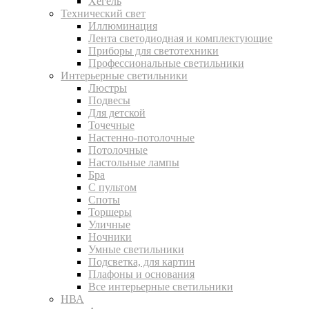
Хегель
Технический свет
Иллюминация
Лента светодиодная и комплектующие
Приборы для светотехники
Профессиональные светильники
Интерьерные светильники
Люстры
Подвесы
Для детской
Точечные
Настенно-потолочные
Потолочные
Настольные лампы
Бра
С пультом
Споты
Торшеры
Уличные
Ночники
Умные светильники
Подсветка, для картин
Плафоны и основания
Все интерьерные светильники
НВА