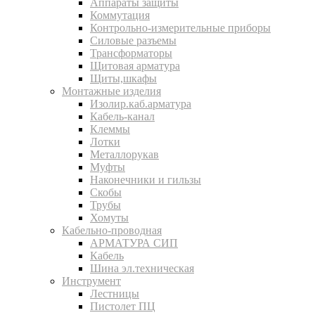
Аппараты защиты
Коммутация
Контрольно-измерительные приборы
Силовые разъемы
Трансформаторы
Щитовая арматура
Щиты,шкафы
Монтажные изделия
Изолир.каб.арматура
Кабель-канал
Клеммы
Лотки
Металлорукав
Муфты
Наконечники и гильзы
Скобы
Трубы
Хомуты
Кабельно-проводная
АРМАТУРА СИП
Кабель
Шина эл.техническая
Инструмент
Лестницы
Пистолет ПЦ