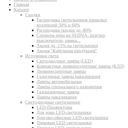
Главная
Каталог
Скидки
Распродажа светильников прошлых
коллекций 50% и 60%
Распродажа скидки до -80%
Cнижена цена на SEDNA: розетки,
выключатели, рамки...
Акция до -15% на светильники
Акция "Кабельная продукция"
Источники света
Светодиодные лампы (LED)
Компактные люминесцентные лампы (КЛЛ)
Люминесцентные лампы
Галогенные лампы накаливания
Лампы автомобильные
Лампы специального назначения
Газоразрядные лампы
Лампы накаливания
Светодиодные светильники
LED-Прожекторы
Для дома LED-светильники
Торгово-офисные LED-светильники
Трековые LED светильники
Уличные LED-светильники