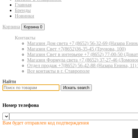
Главная
Бренды
Новинки
Корзина
Корзина
0
Контакты
Магазин Дом света +7 (8652) 56-32-69
(Назара Енина
Магазин Свет +7(8652)36-35-45
(Трунова, 100)
Магазин Свет в интерьере +7 (8652) 77-00-50
(Доват
Магазин Формула света +7 (8652) 37-27-46
(Ломонос
Отдел продаж +7(8652) 56-42-88
(Назара Енина, 11)
Все контакты в г. Ставрополе
Найти
Искать
search
Номер телефона
Вам будет отправлен код подтверждения