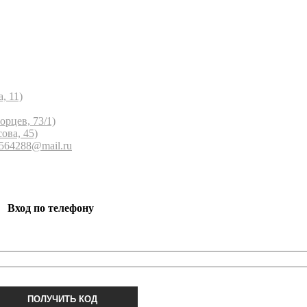
, 11)
орцев, 73/1)
ова, 45)
 564288@mail.ru
Вход по телефону
ПОЛУЧИТЬ КОД