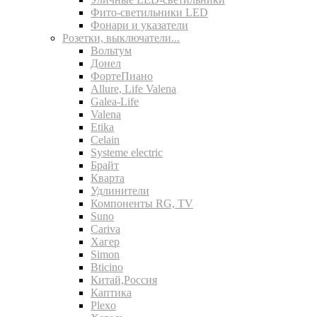
Фито-светильники LED
Фонари и указатели
Розетки, выключатели...
Вольтум
Донел
ФортеПиано
Allure, Life Valena
Galea-Life
Valena
Etika
Celain
Systeme electric
Брайт
Кварта
Удлинители
Компоненты RG, TV
Suno
Cariva
Хагер
Simon
Bticino
Китай,Россия
Каптика
Plexo