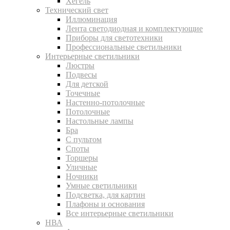
Хегель
Технический свет
Иллюминация
Лента светодиодная и комплектующие
Приборы для светотехники
Профессиональные светильники
Интерьерные светильники
Люстры
Подвесы
Для детской
Точечные
Настенно-потолочные
Потолочные
Настольные лампы
Бра
С пультом
Споты
Торшеры
Уличные
Ночники
Умные светильники
Подсветка, для картин
Плафоны и основания
Все интерьерные светильники
НВА