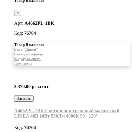
Товар В наличии
×
Арт:
A4662PL-1BK
Код:
76764
Товар В наличии
База "Дикси"
Свет в интерьере
Формула света
Дом света
3 370.00 р.
за шт
Закрыть
A4662PL-1BK Светильник трековый магнитный
LINEA 48В 10Вт 550Лм 4000К 90+ 120°
Код:
76764