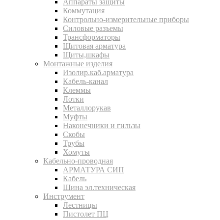
Аппараты защиты
Коммутация
Контрольно-измерительные приборы
Силовые разъемы
Трансформаторы
Щитовая арматура
Щиты,шкафы
Монтажные изделия
Изолир.каб.арматура
Кабель-канал
Клеммы
Лотки
Металлорукав
Муфты
Наконечники и гильзы
Скобы
Трубы
Хомуты
Кабельно-проводная
АРМАТУРА СИП
Кабель
Шина эл.техническая
Инструмент
Лестницы
Пистолет ПЦ