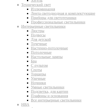
Хегель
Технический свет
Иллюминация
Лента светодиодная и комплектующие
Приборы для светотехники
Профессиональные светильники
Интерьерные светильники
Люстры
Подвесы
Для детской
Точечные
Настенно-потолочные
Потолочные
Настольные лампы
Бра
С пультом
Споты
Торшеры
Уличные
Ночники
Умные светильники
Подсветка, для картин
Плафоны и основания
Все интерьерные светильники
НВА