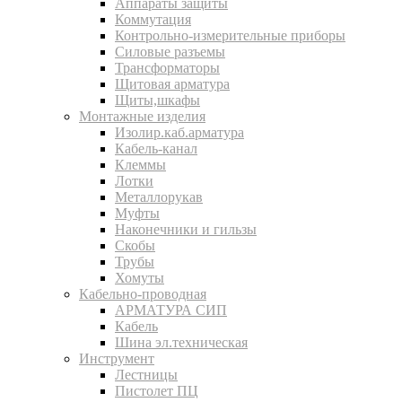
Аппараты защиты
Коммутация
Контрольно-измерительные приборы
Силовые разъемы
Трансформаторы
Щитовая арматура
Щиты,шкафы
Монтажные изделия
Изолир.каб.арматура
Кабель-канал
Клеммы
Лотки
Металлорукав
Муфты
Наконечники и гильзы
Скобы
Трубы
Хомуты
Кабельно-проводная
АРМАТУРА СИП
Кабель
Шина эл.техническая
Инструмент
Лестницы
Пистолет ПЦ