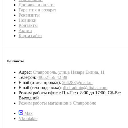
Доставка и оплата
Гарантия и возврат
Реквизиты
Новинки
Контакты
Акции
Карта сайта
Контакты
Адрес:
Ставрополь, улица Назара Енина, 11
Телефон:
(8652) 56-42-88
Email (отдел продаж):
564288@mail.ru
Email (техподдержка):
dixi_admin@dixi-st.com
Режим работы офиса: Пн-Пт: с 8:00 до 17:00, Сб-Вс:
Выходной
Режим работы магазинов в Ставрополе
Max
Vkontakte