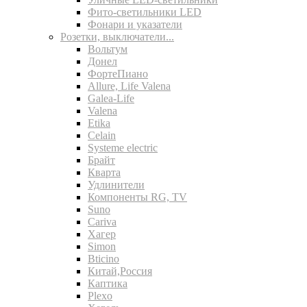
Фито-светильники LED
Фонари и указатели
Розетки, выключатели...
Вольтум
Донел
ФортеПиано
Allure, Life Valena
Galea-Life
Valena
Etika
Celain
Systeme electric
Брайт
Кварта
Удлинители
Компоненты RG, TV
Suno
Cariva
Хагер
Simon
Bticino
Китай,Россия
Каптика
Plexo