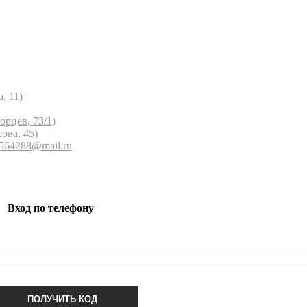
, 11)
орцев, 73/1)
ова, 45)
 564288@mail.ru
Вход по телефону
ПОЛУЧИТЬ КОД