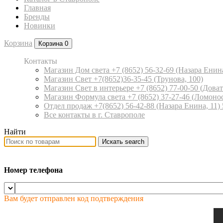
Главная
Бренды
Новинки
Корзина
Корзина
0
Контакты
Магазин Дом света +7 (8652) 56-32-69
(Назара Енина
Магазин Свет +7(8652)36-35-45
(Трунова, 100)
Магазин Свет в интерьере +7 (8652) 77-00-50
(Доват
Магазин Формула света +7 (8652) 37-27-46
(Ломонос
Отдел продаж +7(8652) 56-42-88
(Назара Енина, 11)
Все контакты в г. Ставрополе
Найти
Искать
search
Номер телефона
Вам будет отправлен код подтверждения