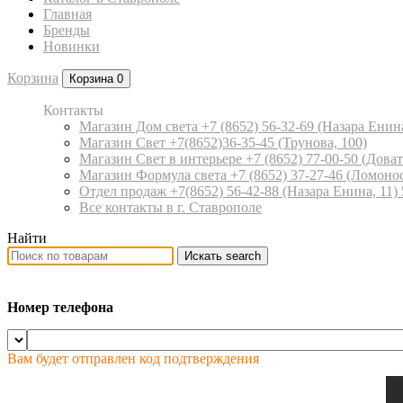
Главная
Бренды
Новинки
Корзина
Корзина
0
Контакты
Магазин Дом света +7 (8652) 56-32-69
(Назара Енина
Магазин Свет +7(8652)36-35-45
(Трунова, 100)
Магазин Свет в интерьере +7 (8652) 77-00-50
(Доват
Магазин Формула света +7 (8652) 37-27-46
(Ломонос
Отдел продаж +7(8652) 56-42-88
(Назара Енина, 11)
Все контакты в г. Ставрополе
Найти
Искать
search
Номер телефона
Вам будет отправлен код подтверждения