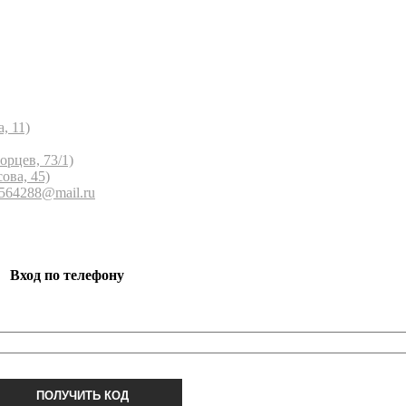
, 11)
орцев, 73/1)
ова, 45)
 564288@mail.ru
Вход по телефону
ПОЛУЧИТЬ КОД