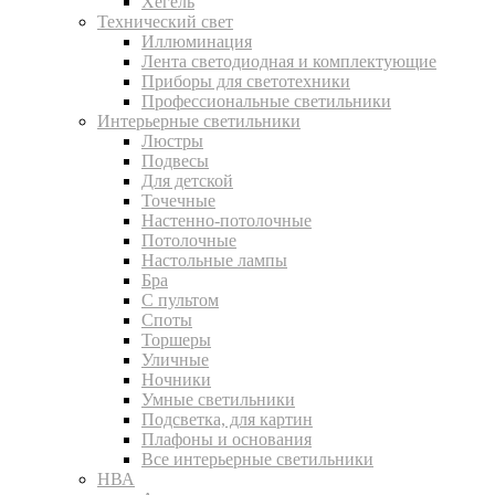
Хегель
Технический свет
Иллюминация
Лента светодиодная и комплектующие
Приборы для светотехники
Профессиональные светильники
Интерьерные светильники
Люстры
Подвесы
Для детской
Точечные
Настенно-потолочные
Потолочные
Настольные лампы
Бра
С пультом
Споты
Торшеры
Уличные
Ночники
Умные светильники
Подсветка, для картин
Плафоны и основания
Все интерьерные светильники
НВА