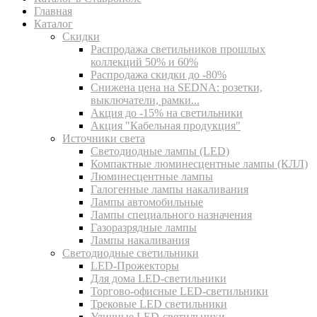
Главная
Каталог
Скидки
Распродажа светильников прошлых
коллекций 50% и 60%
Распродажа скидки до -80%
Cнижена цена на SEDNA: розетки,
выключатели, рамки...
Акция до -15% на светильники
Акция "Кабельная продукция"
Источники света
Светодиодные лампы (LED)
Компактные люминесцентные лампы (КЛЛ)
Люминесцентные лампы
Галогенные лампы накаливания
Лампы автомобильные
Лампы специального назначения
Газоразрядные лампы
Лампы накаливания
Светодиодные светильники
LED-Прожекторы
Для дома LED-светильники
Торгово-офисные LED-светильники
Трековые LED светильники
Уличные LED-светильники