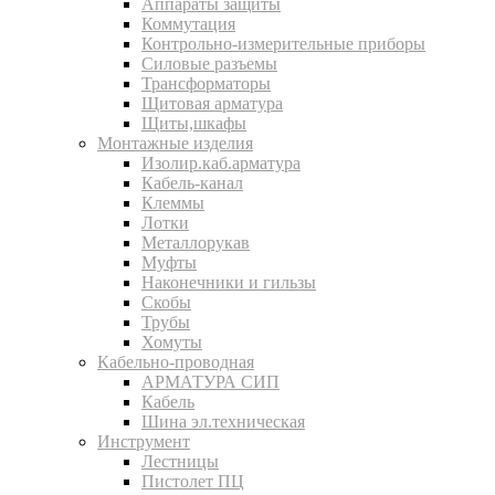
Аппараты защиты
Коммутация
Контрольно-измерительные приборы
Силовые разъемы
Трансформаторы
Щитовая арматура
Щиты,шкафы
Монтажные изделия
Изолир.каб.арматура
Кабель-канал
Клеммы
Лотки
Металлорукав
Муфты
Наконечники и гильзы
Скобы
Трубы
Хомуты
Кабельно-проводная
АРМАТУРА СИП
Кабель
Шина эл.техническая
Инструмент
Лестницы
Пистолет ПЦ