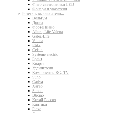
Фито-светильники LED
Фонари и указатели
Розетки, выключатели...
Вольтум
Донел
ФортеПиано
Allure, Life Valena
Galea-Life
Valena
Etika
Celain
Systeme electric
Брайт
Кварта
Удлинители
Компоненты RG, TV
Suno
Cariva
Хагер
Simon
Bticino
Китай,Россия
Каптика
Plexo