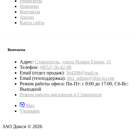
Реквизиты
Новинки
Контакты
Акции
Карта сайта
Контакты
Адрес:
Ставрополь, улица Назара Енина, 11
Телефон:
(8652) 56-42-88
Email (отдел продаж):
564288@mail.ru
Email (техподдержка):
dixi_admin@dixi-st.com
Режим работы офиса: Пн-Пт: с 8:00 до 17:00, Сб-Вс:
Выходной
Режим работы магазинов в Ставрополе
Max
Vkontakte
ЗАО Дикси © 2026