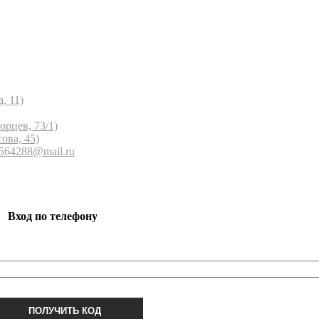
, 11)
орцев, 73/1)
ова, 45)
 564288@mail.ru
Вход по телефону
ПОЛУЧИТЬ КОД