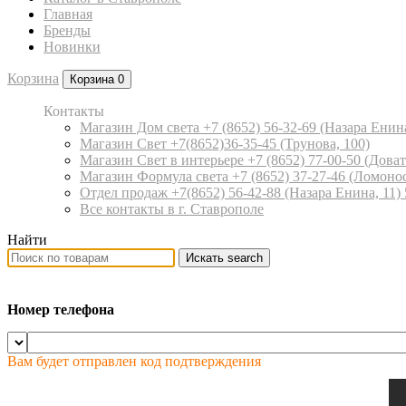
Главная
Бренды
Новинки
Корзина
Корзина
0
Контакты
Магазин Дом света +7 (8652) 56-32-69
(Назара Енина
Магазин Свет +7(8652)36-35-45
(Трунова, 100)
Магазин Свет в интерьере +7 (8652) 77-00-50
(Доват
Магазин Формула света +7 (8652) 37-27-46
(Ломонос
Отдел продаж +7(8652) 56-42-88
(Назара Енина, 11)
Все контакты в г. Ставрополе
Найти
Искать
search
Номер телефона
Вам будет отправлен код подтверждения