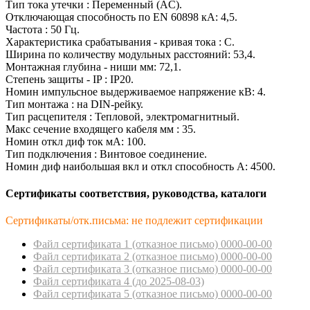
Тип тока утечки : Переменный (AC).
Отключающая способность по EN 60898 кА: 4,5.
Частота : 50 Гц.
Характеристика срабатывания - кривая тока : C.
Ширина по количеству модульных расстояний: 53,4.
Монтажная глубина - ниши мм: 72,1.
Степень защиты - IP : IP20.
Номин импульсное выдерживаемое напряжение кВ: 4.
Тип монтажа : на DIN-рейку.
Тип расцепителя : Тепловой, электромагнитный.
Макс сечение входящего кабеля мм : 35.
Номин откл диф ток мА: 100.
Тип подключения : Винтовое соединение.
Номин диф наибольшая вкл и откл способность А: 4500.
Сертификаты соответствия, руководства, каталоги
Сертификаты/отк.письма: не подлежит сертификации
Файл сертификата 1 (отказное пиcьмо) 0000-00-00
Файл сертификата 2 (отказное пиcьмо) 0000-00-00
Файл сертификата 3 (отказное пиcьмо) 0000-00-00
Файл сертификата 4 (до 2025-08-03)
Файл сертификата 5 (отказное пиcьмо) 0000-00-00