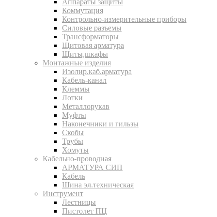
Аппараты защиты
Коммутация
Контрольно-измерительные приборы
Силовые разъемы
Трансформаторы
Щитовая арматура
Щиты,шкафы
Монтажные изделия
Изолир.каб.арматура
Кабель-канал
Клеммы
Лотки
Металлорукав
Муфты
Наконечники и гильзы
Скобы
Трубы
Хомуты
Кабельно-проводная
АРМАТУРА СИП
Кабель
Шина эл.техническая
Инструмент
Лестницы
Пистолет ПЦ