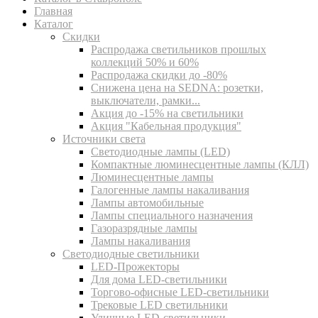
Главная
Каталог
Скидки
Распродажа светильников прошлых
коллекций 50% и 60%
Распродажа скидки до -80%
Cнижена цена на SEDNA: розетки,
выключатели, рамки...
Акция до -15% на светильники
Акция "Кабельная продукция"
Источники света
Светодиодные лампы (LED)
Компактные люминесцентные лампы (КЛЛ)
Люминесцентные лампы
Галогенные лампы накаливания
Лампы автомобильные
Лампы специального назначения
Газоразрядные лампы
Лампы накаливания
Светодиодные светильники
LED-Прожекторы
Для дома LED-светильники
Торгово-офисные LED-светильники
Трековые LED светильники
Уличные LED-светильники