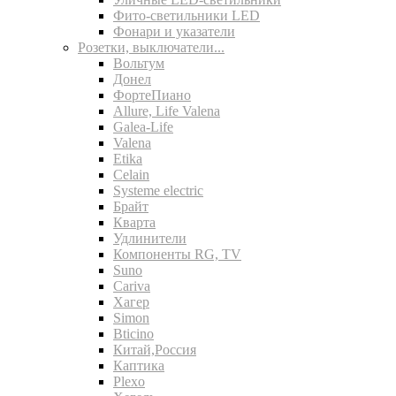
Фито-светильники LED
Фонари и указатели
Розетки, выключатели...
Вольтум
Донел
ФортеПиано
Allure, Life Valena
Galea-Life
Valena
Etika
Celain
Systeme electric
Брайт
Кварта
Удлинители
Компоненты RG, TV
Suno
Cariva
Хагер
Simon
Bticino
Китай,Россия
Каптика
Plexo