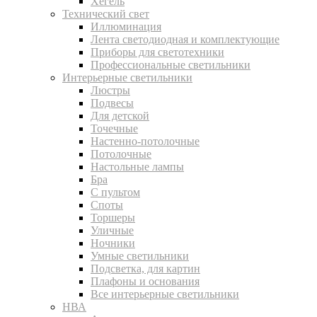
Хегель
Технический свет
Иллюминация
Лента светодиодная и комплектующие
Приборы для светотехники
Профессиональные светильники
Интерьерные светильники
Люстры
Подвесы
Для детской
Точечные
Настенно-потолочные
Потолочные
Настольные лампы
Бра
С пультом
Споты
Торшеры
Уличные
Ночники
Умные светильники
Подсветка, для картин
Плафоны и основания
Все интерьерные светильники
НВА