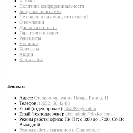
Каталог
Политика конфиденциальности
Бонусная программа
Не нашли в наличии, что искали?
О компании
Доставка и оплата
Гарантия и возврат
Реквизиты
Новинки
Контакты
Акции
Карта сайта
Контакты
Адрес:
Ставрополь, улица Назара Енина, 11
Телефон:
(8652) 56-42-88
Email (отдел продаж):
564288@mail.ru
Email (техподдержка):
dixi_admin@dixi-st.com
Режим работы офиса: Пн-Пт: с 8:00 до 17:00, Сб-Вс:
Выходной
Режим работы магазинов в Ставрополе