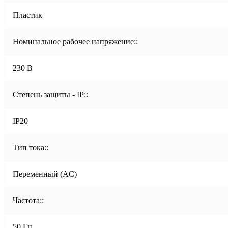
Пластик
Номинальное рабочее напряжение::
230 В
Степень защиты - IP::
IP20
Тип тока::
Переменный (AC)
Частота::
50 Гц