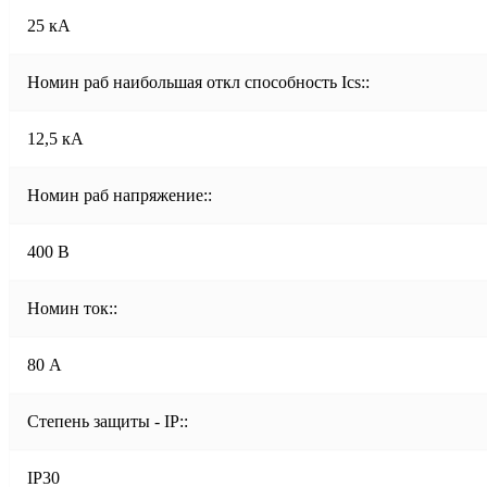
25 кА
Номин раб наибольшая откл способность Ics::
12,5 кА
Номин раб напряжение::
400 В
Номин ток::
80 А
Степень защиты - IP::
IP30