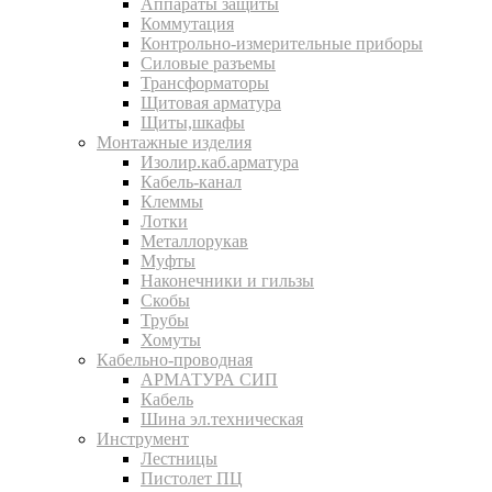
Аппараты защиты
Коммутация
Контрольно-измерительные приборы
Силовые разъемы
Трансформаторы
Щитовая арматура
Щиты,шкафы
Монтажные изделия
Изолир.каб.арматура
Кабель-канал
Клеммы
Лотки
Металлорукав
Муфты
Наконечники и гильзы
Скобы
Трубы
Хомуты
Кабельно-проводная
АРМАТУРА СИП
Кабель
Шина эл.техническая
Инструмент
Лестницы
Пистолет ПЦ