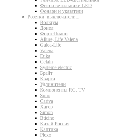
Фито-светильники LED
Фонари и указатели
Розетки, выключатели...
Вольтум
Донел
ФортеПиано
Allure, Life Valena
Galea-Life
Valena
Etika
Celain
Systeme electric
Брайт
Кварта
Удлинители
Компоненты RG, TV
Suno
Cariva
Хагер
Simon
Bticino
Китай,Россия
Каптика
Plexo