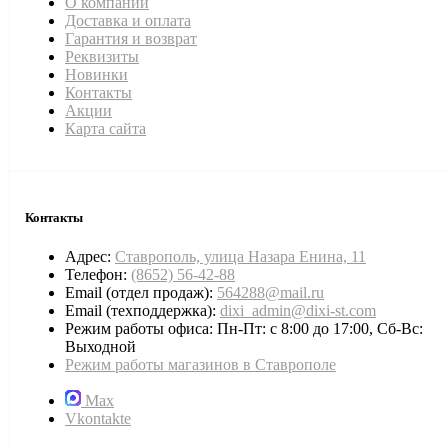
О компании
Доставка и оплата
Гарантия и возврат
Реквизиты
Новинки
Контакты
Акции
Карта сайта
Контакты
Адрес:
Ставрополь, улица Назара Енина, 11
Телефон:
(8652) 56-42-88
Email (отдел продаж):
564288@mail.ru
Email (техподдержка):
dixi_admin@dixi-st.com
Режим работы офиса: Пн-Пт: с 8:00 до 17:00, Сб-Вс:
Выходной
Режим работы магазинов в Ставрополе
Max
Vkontakte