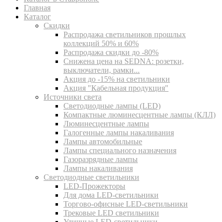
Главная
Каталог
Скидки
Распродажа светильников прошлых
коллекций 50% и 60%
Распродажа скидки до -80%
Cнижена цена на SEDNA: розетки,
выключатели, рамки...
Акция до -15% на светильники
Акция "Кабельная продукция"
Источники света
Светодиодные лампы (LED)
Компактные люминесцентные лампы (КЛЛ)
Люминесцентные лампы
Галогенные лампы накаливания
Лампы автомобильные
Лампы специального назначения
Газоразрядные лампы
Лампы накаливания
Светодиодные светильники
LED-Прожекторы
Для дома LED-светильники
Торгово-офисные LED-светильники
Трековые LED светильники
Уличные LED-светильники