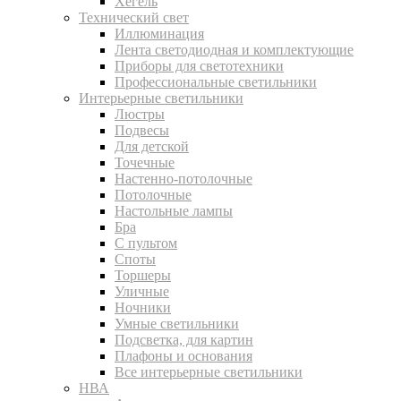
Хегель
Технический свет
Иллюминация
Лента светодиодная и комплектующие
Приборы для светотехники
Профессиональные светильники
Интерьерные светильники
Люстры
Подвесы
Для детской
Точечные
Настенно-потолочные
Потолочные
Настольные лампы
Бра
С пультом
Споты
Торшеры
Уличные
Ночники
Умные светильники
Подсветка, для картин
Плафоны и основания
Все интерьерные светильники
НВА