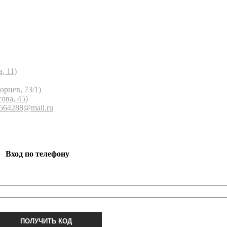
, 11)
орцев, 73/1)
ова, 45)
 564288@mail.ru
Вход по телефону
ПОЛУЧИТЬ КОД