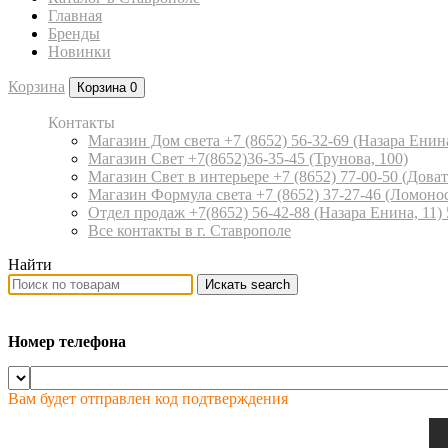
Главная
Бренды
Новинки
Корзина
Корзина
0
Контакты
Магазин Дом света +7 (8652) 56-32-69
(Назара Енина
Магазин Свет +7(8652)36-35-45
(Трунова, 100)
Магазин Свет в интерьере +7 (8652) 77-00-50
(Доват
Магазин Формула света +7 (8652) 37-27-46
(Ломонос
Отдел продаж +7(8652) 56-42-88
(Назара Енина, 11)
Все контакты в г. Ставрополе
Найти
Искать
search
Номер телефона
Вам будет отправлен код подтверждения