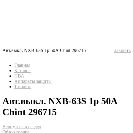
Авт.выкл. NXB-63S 1р 50А Chint 296715
Закрыть
Главная
Каталог
НВА
Аппараты защиты
1 полюс
Авт.выкл. NXB-63S 1р 50А
Chint 296715
Вернуться в раздел
Обзор товара