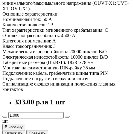
минимального/максимального напряжения (OUVT-X1; UVT-
X1; OVT-X1).
Основные характеристики:
Номинальный ток: 50 А
Количество полюсов: 1P
Тип характеристики мгновенного срабатывания: C
Отключающая способность: 4500 A
Категория применения: A
Класс токоограничения: 3
Механическая износостойкость: 20000 циклов В/О
Электрическая износостойкость: 10000 циклов В/О
Габаритные размеры (ШхВхГ): 18х81х78 мм
Монтаж: на симметричную DIN-рейку 35 мм
Подключение: кабель, гребенчатые шины типа PIN
Подключение нагрузки: сверху или снизу
Сигнализация: окошко индикации положения главных
контактов
333.00 р.
за 1 шт
шт
В корзину
Отложить
Сравнить