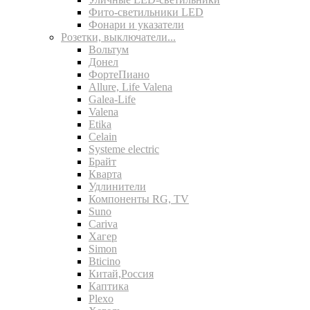
Фито-светильники LED
Фонари и указатели
Розетки, выключатели...
Вольтум
Донел
ФортеПиано
Allure, Life Valena
Galea-Life
Valena
Etika
Celain
Systeme electric
Брайт
Кварта
Удлинители
Компоненты RG, TV
Suno
Cariva
Хагер
Simon
Bticino
Китай,Россия
Каптика
Plexo