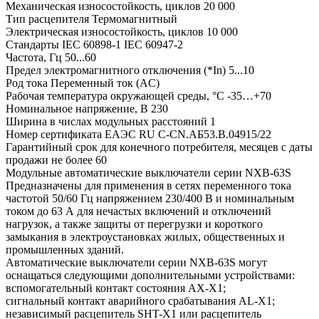
Механическая износостойкость, циклов 20 000
Тип расцепителя Термомагнитный
Электрическая износостойкость, циклов 10 000
Стандарты IEC 60898-1 IEC 60947-2
Частота, Гц 50...60
Предел электромагнитного отключения (*In) 5...10
Род тока Переменный ток (AC)
Рабочая температура окружающей среды, °C -35…+70
Номинальное напряжение, В 230
Ширина в числах модульных расстояний 1
Номер сертификата ЕАЭС RU С-CN.АБ53.В.04915/22
Гарантийный срок для конечного потребителя, месяцев с даты
продажи не более 60
Модульные автоматические выключатели серии NXB-63S
Предназначены для применения в сетях переменного тока
частотой 50/60 Гц напряжением 230/400 В и номинальным
током до 63 А для нечастых включений и отключений
нагрузок, а также защиты от перегрузки и короткого
замыкания в электроустановках жилых, общественных и
промышленных зданий.
Автоматические выключатели серии NXB-63S могут
оснащаться следующими дополнительными устройствами:
вспомогательный контакт состояния AX-X1;
сигнальный контакт аварийного срабатывания AL-X1;
независимый расцепитель SHT-X1 или расцепитель