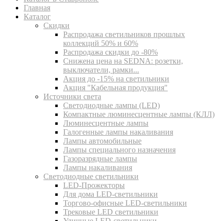
Главная
Каталог
Скидки
Распродажа светильников прошлых
коллекций 50% и 60%
Распродажа скидки до -80%
Cнижена цена на SEDNA: розетки,
выключатели, рамки...
Акция до -15% на светильники
Акция "Кабельная продукция"
Источники света
Светодиодные лампы (LED)
Компактные люминесцентные лампы (КЛЛ)
Люминесцентные лампы
Галогенные лампы накаливания
Лампы автомобильные
Лампы специального назначения
Газоразрядные лампы
Лампы накаливания
Светодиодные светильники
LED-Прожекторы
Для дома LED-светильники
Торгово-офисные LED-светильники
Трековые LED светильники
Уличные LED-светильники