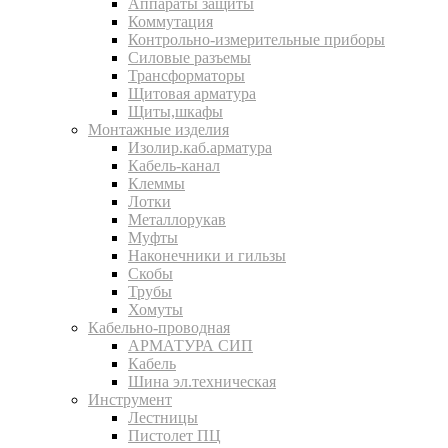
Аппараты защиты
Коммутация
Контрольно-измерительные приборы
Силовые разъемы
Трансформаторы
Щитовая арматура
Щиты,шкафы
Монтажные изделия
Изолир.каб.арматура
Кабель-канал
Клеммы
Лотки
Металлорукав
Муфты
Наконечники и гильзы
Скобы
Трубы
Хомуты
Кабельно-проводная
АРМАТУРА СИП
Кабель
Шина эл.техническая
Инструмент
Лестницы
Пистолет ПЦ