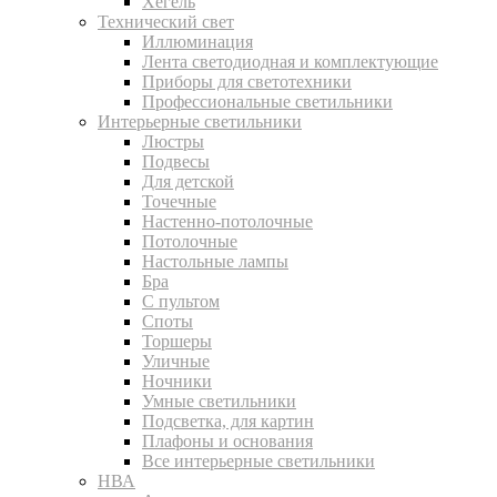
Хегель
Технический свет
Иллюминация
Лента светодиодная и комплектующие
Приборы для светотехники
Профессиональные светильники
Интерьерные светильники
Люстры
Подвесы
Для детской
Точечные
Настенно-потолочные
Потолочные
Настольные лампы
Бра
С пультом
Споты
Торшеры
Уличные
Ночники
Умные светильники
Подсветка, для картин
Плафоны и основания
Все интерьерные светильники
НВА