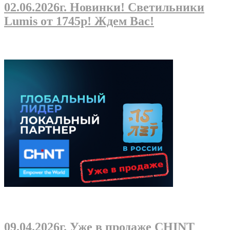
02.06.2026г
. Новинки! Светильники
Lumis от 1745р! Ждем Вас!
09.04.2026г
. Уже в продаже CHINT