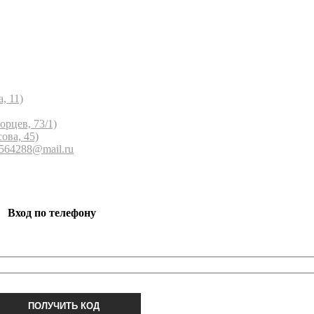
, 11)
орцев, 73/1)
ова, 45)
 564288@mail.ru
Вход по телефону
ПОЛУЧИТЬ КОД