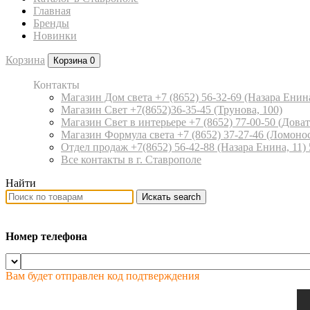
Главная
Бренды
Новинки
Корзина
Корзина
0
Контакты
Магазин Дом света +7 (8652) 56-32-69
(Назара Енина
Магазин Свет +7(8652)36-35-45
(Трунова, 100)
Магазин Свет в интерьере +7 (8652) 77-00-50
(Доват
Магазин Формула света +7 (8652) 37-27-46
(Ломонос
Отдел продаж +7(8652) 56-42-88
(Назара Енина, 11)
Все контакты в г. Ставрополе
Найти
Искать
search
Номер телефона
Вам будет отправлен код подтверждения